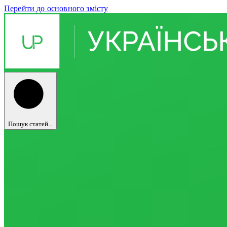
Перейти до основного змісту
Пошук статей...