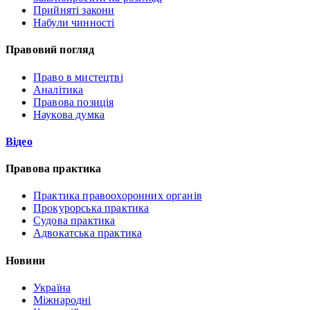
Прийняті закони
Набули чинності
Правовий погляд
Право в мистецтві
Аналітика
Правова позиція
Наукова думка
Відео
Правова практика
Практика правоохоронних органів
Прокурорська практика
Судова практика
Адвокатська практика
Новини
Україна
Міжнародні