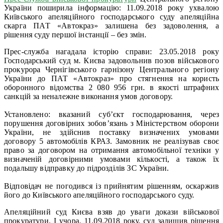
України поширила інформацію: 11.09.2018 року ухвалою
Київського апеляційного господарського суду апеляційна
скарга ПАТ «Автокраз» залишена без задоволення, а
рішення суду першої інстанції – без змін.
Прес-служба нагадала історію справи: 23.05.2018 року
Господарський суд м. Києва задовольнив позов військового
прокурора Чернігівського гарнізону Центрального регіону
України до ПАТ «Автокраз» про стягнення на користь
оборонного відомства 2 080 956 грн. в якості штрафних
санкцій за неналежне виконання умов договору.
Установлено: вказаний суб’єкт господарювання, через
порушення договірних зобов’язань з Міністерством оборони
України, не здійснив поставку визначених умовами
договору 5 автомобілів КРАЗ. Замовник не реалізував своє
право за договором на отримання автомобільної техніки у
визначеній договірними умовами кількості, а також їх
подальшу відправку до підрозділів ЗС України.
Відповідач не погодився із прийнятим рішенням, оскаржив
його до Київського апеляційного господарського суду.
Апеляційний суд Києва взяв до уваги докази військової
прокуратури. І учора, 11.09.2018 року, суд залишив рішення