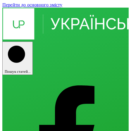
Перейти до основного змісту
Пошук статей...