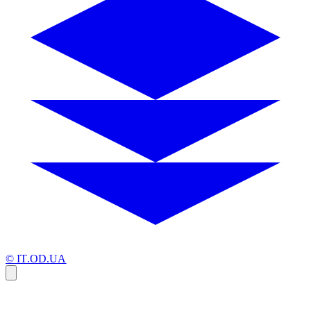
© IT.OD.UA