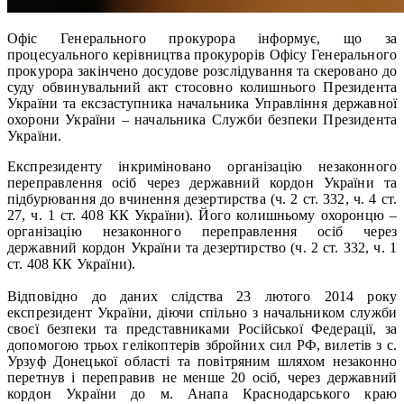
Офіс Генерального прокурора інформує, що за
процесуального керівництва прокурорів Офісу Генерального
прокурора закінчено досудове розслідування та скеровано до
суду обвинувальний акт стосовно колишнього Президента
України та ексзаступника начальника Управління державної
охорони України – начальника Служби безпеки Президента
України.
Експрезиденту інкриміновано організацію незаконного
переправлення осіб через державний кордон України та
підбурювання до вчинення дезертирства (ч. 2 ст. 332, ч. 4 ст.
27, ч. 1 ст. 408 КК України). Його колишньому охоронцю –
організацію незаконного переправлення осіб через
державний кордон України та дезертирство (ч. 2 ст. 332, ч. 1
ст. 408 КК України).
Відповідно до даних слідства 23 лютого 2014 року
експрезидент України, діючи спільно з начальником служби
своєї безпеки та представниками Російської Федерації, за
допомогою трьох гелікоптерів збройних сил РФ, вилетів з с.
Урзуф Донецької області та повітряним шляхом незаконно
перетнув і переправив не менше 20 осіб, через державний
кордон України до м. Анапа Краснодарського краю