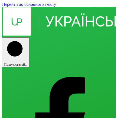
Перейти до основного змісту
Пошук статей...