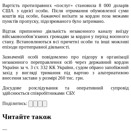
Вартість протиправних «послуг» становила 8 000 доларів
США з однієї особи. Після отримання обумовленої суми
коштів від особи, бажаючої виїхати за кордон поза межами
пунктів пропуску, підозрюваного було затримано.
Відтак припинено діяльність незаконного каналу виїзду
військовозобов’язаних громадян за кордон у період воєнного
стану. Встановлюються всі причетні особи та інші можливі
епізоди протиправної діяльності.
Зазначеній особі повідомлено про підозру в організації
незаконного переправлення осіб через державний кордон
України за ч. 3 ст. 332 КК України, судом обрано запобіжний
захід у вигляді тримання під вартою з альтернативою
внесення застави у розмірі 260 тис. грн.
Досудове розслідування та оперативний супровід
здійснюється співробітниками СБУ.
Поділитись:
Читайте також
—