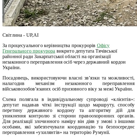
Світлина - UP,AI
За процесуального керівництва прокурорів
Офісу
Генерального прокурора
викрито депутата Тячівської
районної ради Закарпатської області на організації
незаконного переправлення осіб через державний кордон
України.
Посадовець, використовуючи власні зв’язки та можливості,
налагодив механізм незаконного переправлення
військовозобов’язаних осіб призовного віку за межі України.
Схема полягала в індивідуальному супроводі «клієнтів»:
депутат надавав чіткі інструкції щодо маршруту, способу
перетину державного кордону та алгоритму дій для
уникнення контролю зі сторони правоохоронних органів.
Для реалізації злочинного наміру він діяв у змові з іншими
особами, які забезпечували координацію та безпосереднє
переправлення «ухилянтів» на територію Румунії.