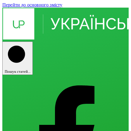
Перейти до основного змісту
Пошук статей...