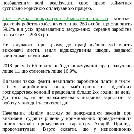
позбавленим волі, реалізувати своє право займатися
суспільно корисною оплачуваною працею.
Прес-служба прокуратури Львівської області
зазначає:
цьогоріч роботою забезпечено лише 263 особи, що становить
59,2% від усіх працездатних засуджених, середня заробітна
плата яких – 2063 грн.
Не залучають, при цьому, до праці вя’знів, які мають
виконавчі листи, задля відшкодування шкоди, завданої
вчиненими злочинами.
2018 року із 65 таких осіб до оплачуваної праці залучено
лише 11, що становить лише 16,9%.
Виявили також факти невиплати заробітної плати в'язням,
які у виробничих зонах, майстернях та підсобних
господарствах колоній працювали більше 2-х годин на день.
До того ж, їм не нараховувалась подвійна зарплатня за
роботу у вихідні та святкові дні.
Начальник відділу нагляду за додержанням законів при
виконанні судових рішень у кримінальних провадження та
інших заходів примусового характеру Андрій Приведа
прокоментував: «Варто сказати, що у непоодиноких