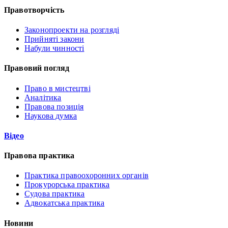
Правотворчість
Законопроекти на розгляді
Прийняті закони
Набули чинності
Правовий погляд
Право в мистецтві
Аналітика
Правова позиція
Наукова думка
Відео
Правова практика
Практика правоохоронних органів
Прокурорська практика
Судова практика
Адвокатська практика
Новини