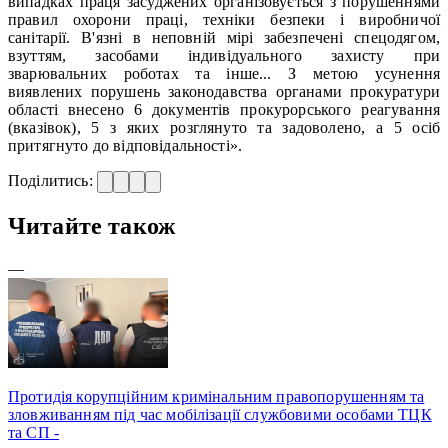
випадках праця засуджених організовується з порушеннями
правил охорони праці, техніки безпеки і виробничої
санітарії. В'язні в неповній мірі забезпечені спецодягом,
взуттям, засобами індивідуального захисту при
зварювальних роботах та інше... З метою усунення
виявлених порушень законодавства органами прокуратури
області внесено 6 документів прокурорського реагування
(вказівок), 5 з яких розглянуто та задоволено, а 5 осіб
притягнуто до відповідальності».
Поділитись:
Читайте також
—
Протидія корупційним кримінальним правопорушенням та
зловживанням під час мобілізації службовими особами ТЦК
та СП -