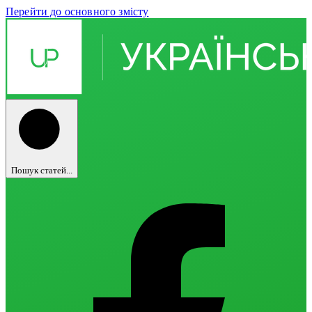
Перейти до основного змісту
Пошук статей...