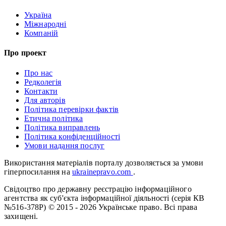
Україна
Міжнародні
Компаній
Про проект
Про нас
Редколегія
Контакти
Для авторів
Політика перевірки фактів
Етична політика
Політика виправлень
Політика конфіденційності
Умови надання послуг
Використання матеріалів порталу дозволяється за умови
гіперпосилання на
ukrainepravo.com
.
Свідоцтво про державну реєстрацію інформаційного
агентства як суб'єкта інформаційної діяльності (серія КВ
№516-378Р)
© 2015 - 2026 Українське право. Всі права
захищені.