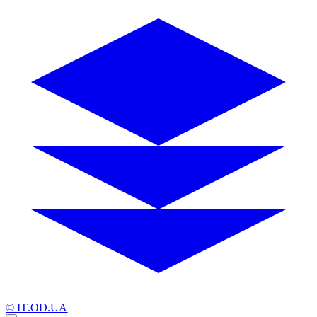
© IT.OD.UA