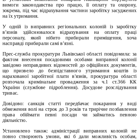
вимоги законодавства про працю, її оплату та охорону,
зокрема, під час відрахування частини заробітку засуджених
на їх утримання.
У одній із виправних регіональних колоній із заробітку
в’язнів здійснювалося відрахування на оплату праці
персоналу, який нібито прибирали приміщення, хоча
насправді прибирали самі в’язні.
Прес-служба прокуратури Львівської області повідомила: за
фактом внесення посадовими особами виправної колонії
завідомо неправдивих відомостей до офіційних документів,
що призвело до безпідставного утримання коштів із
нарахованої заробітної плати в'язнів, прокуратура області
розпочала кримінальне провадження за ч.1 ст.366 КК
України (службове підроблення). Досудове розслідування
триває.
Довідово: санкція статті передбачає покарання у виді
обмеження волі на строк до 3 років та трирічне позбавлення
права обіймати певні посади чи займатись певною
діяльністю.
Установлено також: адміністрації виправних колоній не
повно створюють умови, які б дали можливість особам,