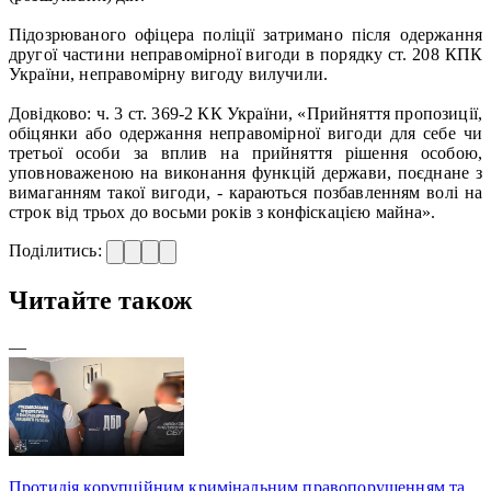
Підозрюваного офіцера поліції затримано після одержання
другої частини неправомірної вигоди в порядку ст. 208 КПК
України, неправомірну вигоду вилучили.
Довідково: ч. 3 ст. 369-2 КК України, «Прийняття пропозиції,
обіцянки або одержання неправомірної вигоди для себе чи
третьої особи за вплив на прийняття рішення особою,
уповноваженою на виконання функцій держави, поєднане з
вимаганням такої вигоди, - караються позбавленням волі на
строк від трьох до восьми років з конфіскацією майна».
Поділитись:
Читайте також
—
Протидія корупційним кримінальним правопорушенням та