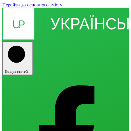
Перейти до основного змісту
Пошук статей...