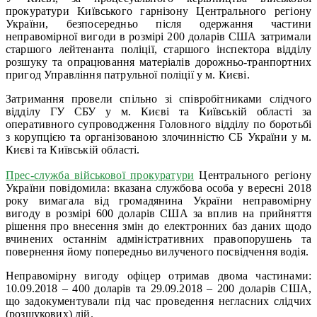
прокуратури Київського гарнізону Центрального регіону
України, безпосередньо після одержання частини
неправомірної вигоди в розмірі 200 доларів США затримали
старшого лейтенанта поліції, старшого інспектора відділу
розшуку та опрацювання матеріалів дорожньо-транпортних
пригод Управління патрульної поліції у м. Києві.
Затримання провели спільно зі співробітниками слідчого
відділу ГУ СБУ у м. Києві та Київській області за
оперативного супроводження Головного відділу по боротьбі
з корупцією та організованою злочинністю СБ України у м.
Києві та Київській області.
Прес-служба військової прокуратури
Центрального регіону
України повідомила: вказана службова особа у вересні 2018
року вимагала від громадянина України неправомірну
вигоду в розмірі 600 доларів США за вплив на прийняття
рішення про внесення змін до електронних баз даних щодо
вчинених останнім адміністративних правопорушень та
повернення йому попередньо вилученого посвідчення водія.
Неправомірну вигоду офіцер отримав двома частинами:
10.09.2018 – 400 доларів та 29.09.2018 – 200 доларів США,
що задокументували під час проведення негласних слідчих
(розшукових) дій.