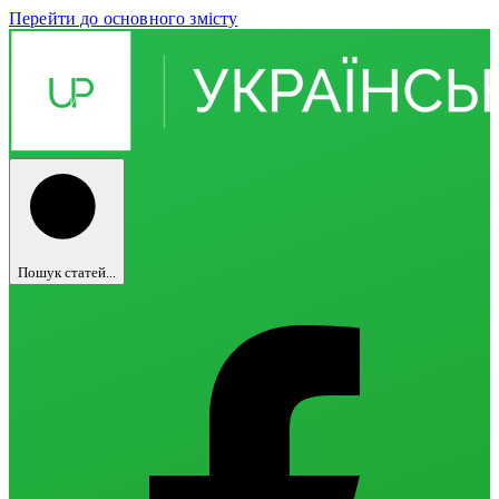
Перейти до основного змісту
Пошук статей...