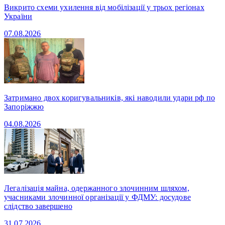
Викрито схеми ухилення від мобілізації у трьох регіонах
України
07.08.2026
Затримано двох коригувальників, які наводили удари рф по
Запоріжжю
04.08.2026
Легалізація майна, одержанного злочинним шляхом,
учасниками злочинної організації у ФДМУ: досудове
слідство завершено
31.07.2026