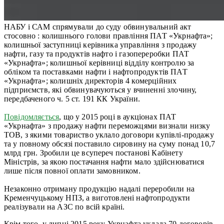
НАБУ і САМ спрямували до суду обвинувальний акт
стосовно : колишнього голови правління ПАТ «Укрнафта»;
колишньої заступниці керівника управління з продажу
нафти, газу та продуктів нафто і газопереробки ПАТ
«Укрнафта»; колишньої керівниці відділу контролю за
обліком та поставками нафти і нафтопродуктів ПАТ
«Укрнафта»; колишніх директорів 4 комерційних
підприємств, які обвинувачуються у вчиненні злочину,
передбаченого ч. 5 ст. 191 КК України.
Повідомляється
, що у 2015 році в аукціонах ПАТ
«Укрнафта» з продажу нафти переможцями визнали низку
ТОВ, з якими товариство уклало договори купівлі-продажу
та у повному обсязі поставило сировину на суму понад 10,7
млрд грн. Зробили це всупереч постанові Кабінету
Міністрів, за якою постачання нафти мало здійснюватися
лише після повної оплати замовником.
Незаконно отриману продукцію надалі переробили на
Кременчуцькому НПЗ, а виготовлені нафтопродукти
реалізували на АЗС по всій країні.
Крім того, у липні 2015 року Укрнафта уклала 70 договорів