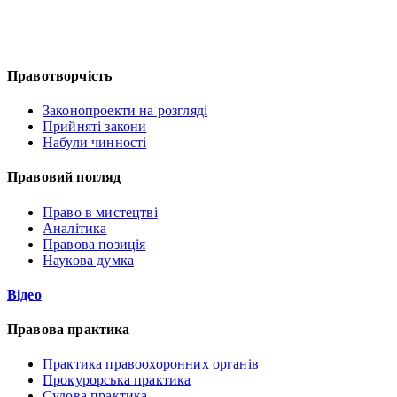
Правотворчість
Законопроекти на розгляді
Прийняті закони
Набули чинності
Правовий погляд
Право в мистецтві
Аналітика
Правова позиція
Наукова думка
Відео
Правова практика
Практика правоохоронних органів
Прокурорська практика
Судова практика