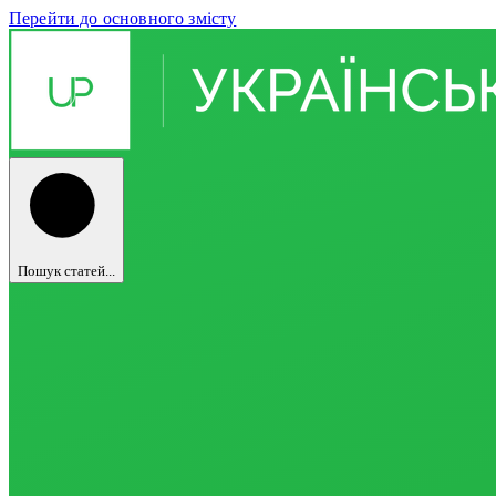
Перейти до основного змісту
Пошук статей...