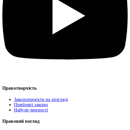
Правотворчість
Законопроекти на розгляді
Прийняті закони
Набули чинності
Правовий погляд