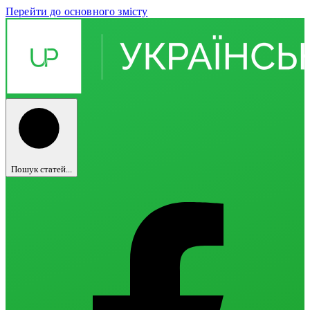
Перейти до основного змісту
Пошук статей...