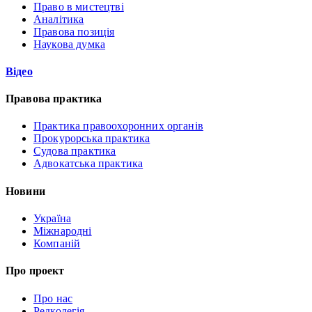
Право в мистецтві
Аналітика
Правова позиція
Наукова думка
Відео
Правова практика
Практика правоохоронних органів
Прокурорська практика
Судова практика
Адвокатська практика
Новини
Україна
Міжнародні
Компаній
Про проект
Про нас
Редколегія