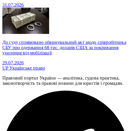
31.07.2026
До суду спрямовано обвинувальний акт щодо співробітника
СБУ про одержання 68 тис. доларів США за покривання
ухилення від мобілізації
29.07.2026
UP
Українське право
Правовий портал України — аналітика, судова практика,
законотворчість та правові новини для юристів і громадян.