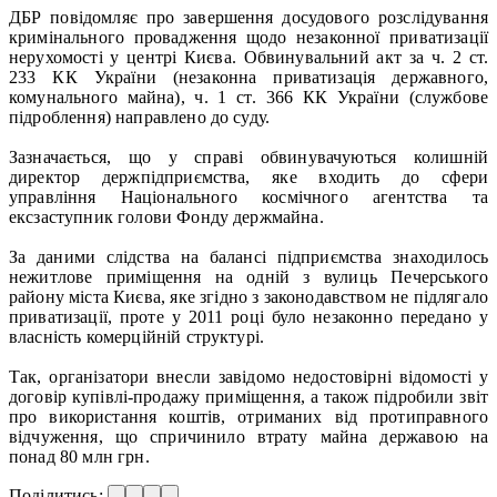
ДБР повідомляє про завершення досудового розслідування
кримінального провадження щодо незаконної приватизації
нерухомості у центрі Києва. Обвинувальний акт за ч. 2 ст.
233 КК України (незаконна приватизація державного,
комунального майна), ч. 1 ст. 366 КК України (службове
підроблення) направлено до суду.
Зазначається, що у справі обвинувачуються колишній
директор держпідприємства, яке входить до сфери
управління Національного космічного агентства та
ексзаступник голови Фонду держмайна.
За даними слідства на балансі підприємства знаходилось
нежитлове приміщення на одній з вулиць Печерського
району міста Києва, яке згідно з законодавством не підлягало
приватизації, проте у 2011 році було незаконно передано у
власність комерційній структурі.
Так, організатори внесли завідомо недостовірні відомості у
договір купівлі-продажу приміщення, а також підробили звіт
про використання коштів, отриманих від протиправного
відчуження, що спричинило втрату майна державою на
понад 80 млн грн.
Поділитись: