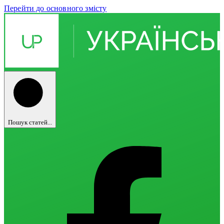
Перейти до основного змісту
Пошук статей...