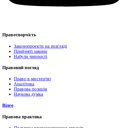
Правотворчість
Законопроекти на розгляді
Прийняті закони
Набули чинності
Правовий погляд
Право в мистецтві
Аналітика
Правова позиція
Наукова думка
Відео
Правова практика
Практика правоохоронних органів