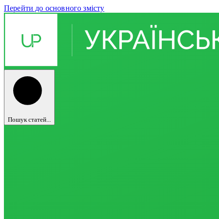
Перейти до основного змісту
Пошук статей...