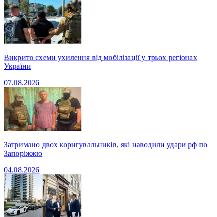
Викрито схеми ухилення від мобілізації у трьох регіонах
України
07.08.2026
Затримано двох коригувальників, які наводили удари рф по
Запоріжжю
04.08.2026