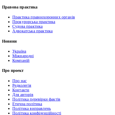
Правова практика
Практика правоохоронних органів
Прокурорська практика
Судова практика
Адвокатська практика
Новини
Україна
Міжнародні
Компаній
Про проект
Про нас
Редколегія
Контакти
Для авторів
Політика перевірки фактів
Етична політика
Політика виправлень
Політика конфіденційності