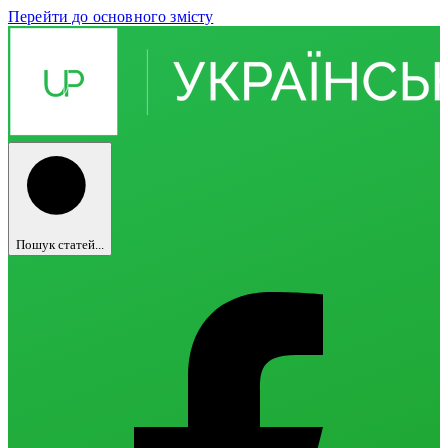
Перейти до основного змісту
Пошук статей...