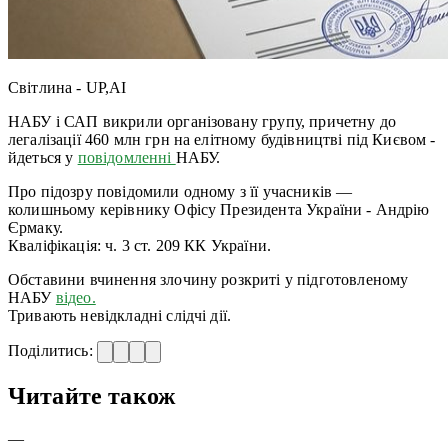
Світлина - UP,AI
НАБУ і САП викрили організовану групу, причетну до
легалізації 460 млн грн на елітному будівництві під Києвом -
йдеться у
повідомленні
НАБУ.
Про підозру повідомили одному з її учасників —
колишньому керівнику Офісу Президента України - Андрію
Єрмаку.
Кваліфікація: ч. 3 ст. 209 КК України.
Обставини вчинення злочину розкриті у підготовленому
НАБУ
відео.
Тривають невідкладні слідчі дії.
Поділитись:
Читайте також
—