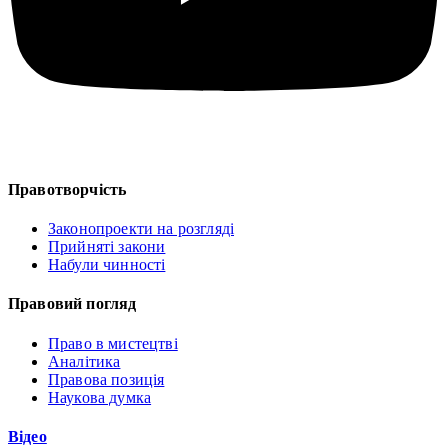
Правотворчість
Законопроекти на розгляді
Прийняті закони
Набули чинності
Правовий погляд
Право в мистецтві
Аналітика
Правова позиція
Наукова думка
Відео