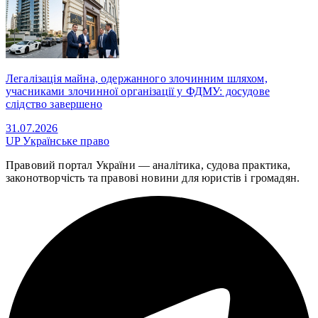
Легалізація майна, одержанного злочинним шляхом,
учасниками злочинної організації у ФДМУ: досудове
слідство завершено
31.07.2026
UP
Українське право
Правовий портал України — аналітика, судова практика,
законотворчість та правові новини для юристів і громадян.