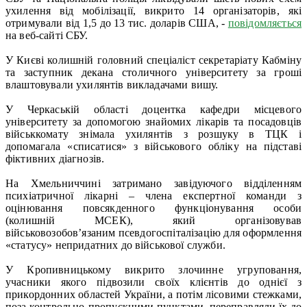
ухилення від мобілізації, викрито 14 організаторів, які
отримували від 1,5 до 13 тис. доларів США, -
повідомляється
на веб-сайті СБУ.
У Києві колишній головний спеціаліст секретаріату Кабміну
та заступник декана столичного університету за гроші
влаштовували ухилянтів викладачами вишу.
У Черкаській області доцентка кафедри місцевого
університету за допомогою знайомих лікарів та посадовців
військкомату знімала ухилянтів з розшуку в ТЦК і
допомагала «списатися» з військового обліку на підставі
фіктивних діагнозів.
На Хмельниччині затримано завідуючого відділенням
психіатричної лікарні – члена експертної команди з
оцінювання повсякденного функціонування особи
(колишній МСЕК), який організовував
військовозобов’язаним псевдогоспіталізацію для оформлення
«статусу» непридатних до військової служби.
У Кропивницькому викрито злочинне угруповання,
учасники якого підвозили своїх клієнтів до однієї з
прикордонних областей України, а потім лісовими стежками,
поза контрольно-пропускними пунктами, переправляли їх до