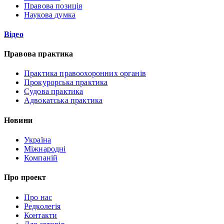
Правова позиція
Наукова думка
Відео
Правова практика
Практика правоохоронних органів
Прокурорська практика
Судова практика
Адвокатська практика
Новини
Україна
Міжнародні
Компаній
Про проект
Про нас
Редколегія
Контакти