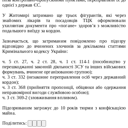
однієї з держав ЄС.
У Житомирі затримано ще трьох фігурантів, які через
знайомих лікарів та посадовців ТЦК оформлювали
ухилянтам документи про «погане» здоров’я з можливістю
подальшого виїзду за кордон.
Зазначається, що затриманим повідомлено про підозру
відповідно до вчинених злочинів за декількома статтями
Кримінального кодексу України:
ч. 5 ст. 27, ч. 2 ст. 28, ч. 1 ст. 114-1 (пособництво у
перешкоджанні законній діяльності ЗСУ та інших військових
формувань, вчинене організованою групою);
ч. 3 ст. 332 (незаконне переправлення осіб через державний
кордон);
ч. 3 ст. 368 (прийняття пропозиції, обіцянки або одержання
неправомірної вигоди службовою особою);
ч. 3 ст. 369-2 (зловживання впливом).
Підозрюваним загрожує до 10 років тюрми з конфіскацією
майна.
Поділитись: