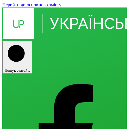
Перейти до основного змісту
Пошук статей...