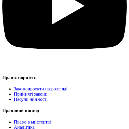
Правотворчість
Законопроекти на розгляді
Прийняті закони
Набули чинності
Правовий погляд
Право в мистецтві
Аналітика