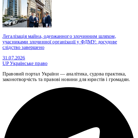
Легалізація майна, одержанного злочинним шляхом,
учасниками злочинної організації у ФДМУ: досудове
слідство завершено
31.07.2026
UP
Українське право
Правовий портал України — аналітика, судова практика,
законотворчість та правові новини для юристів і громадян.