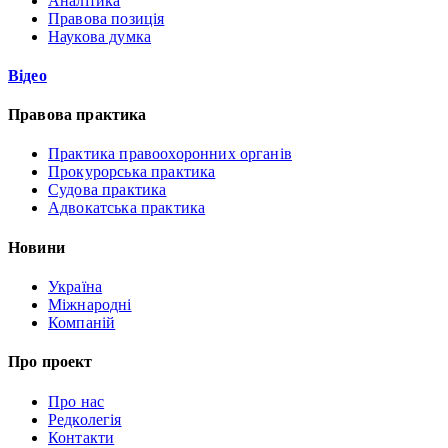
Аналітика
Правова позиція
Наукова думка
Відео
Правова практика
Практика правоохоронних органів
Прокурорська практика
Судова практика
Адвокатська практика
Новини
Україна
Міжнародні
Компаній
Про проект
Про нас
Редколегія
Контакти