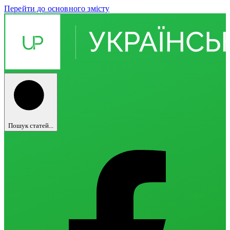
Перейти до основного змісту
Пошук статей...