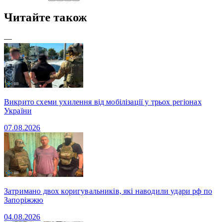
Читайте також
—
Викрито схеми ухилення від мобілізації у трьох регіонах
України
07.08.2026
Затримано двох коригувальників, які наводили удари рф по
Запоріжжю
04.08.2026