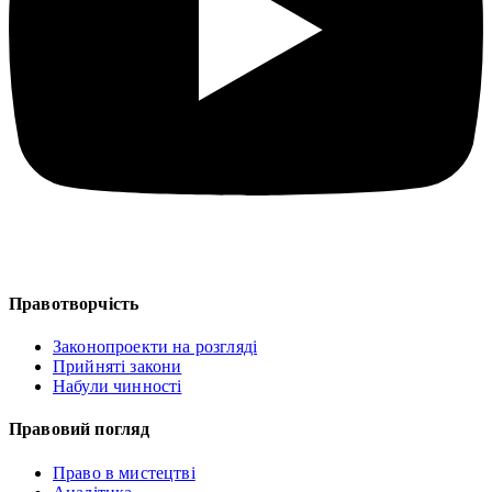
Правотворчість
Законопроекти на розгляді
Прийняті закони
Набули чинності
Правовий погляд
Право в мистецтві