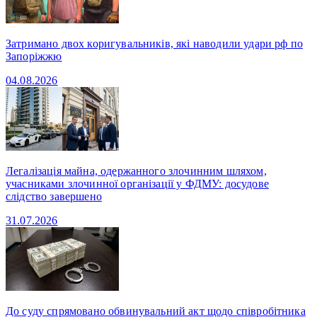
Затримано двох коригувальників, які наводили удари рф по
Запоріжжю
04.08.2026
Легалізація майна, одержанного злочинним шляхом,
учасниками злочинної організації у ФДМУ: досудове
слідство завершено
31.07.2026
До суду спрямовано обвинувальний акт щодо співробітника