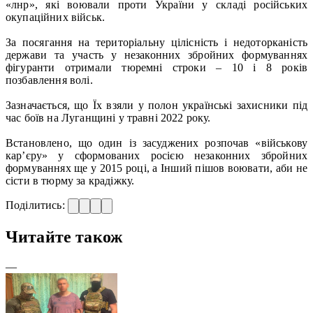
«лнр», які воювали проти України у складі російських
окупаційних військ.
За посягання на територіальну цілісність і недоторканість
держави та участь у незаконних збройних формуваннях
фігуранти отримали тюремні строки – 10 і 8 років
позбавлення волі.
Зазначається, що Їх взяли у полон українські захисники під
час боїв на Луганщині у травні 2022 року.
Встановлено, що один із засуджених розпочав «військову
кар’єру» у сформованих росією незаконних збройних
формуваннях ще у 2015 році, а Інший пішов воювати, аби не
сісти в тюрму за крадіжку.
Поділитись:
Читайте також
—