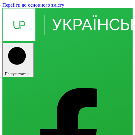
Перейти до основного змісту
Пошук статей...