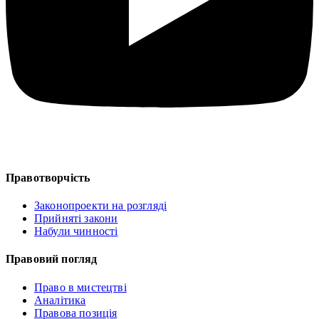
Правотворчість
Законопроекти на розгляді
Прийняті закони
Набули чинності
Правовий погляд
Право в мистецтві
Аналітика
Правова позиція