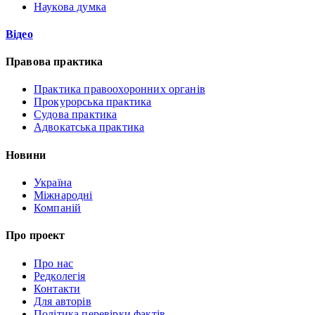
Наукова думка
Відео
Правова практика
Практика правоохоронних органів
Прокурорська практика
Судова практика
Адвокатська практика
Новини
Україна
Міжнародні
Компаній
Про проект
Про нас
Редколегія
Контакти
Для авторів
Політика перевірки фактів