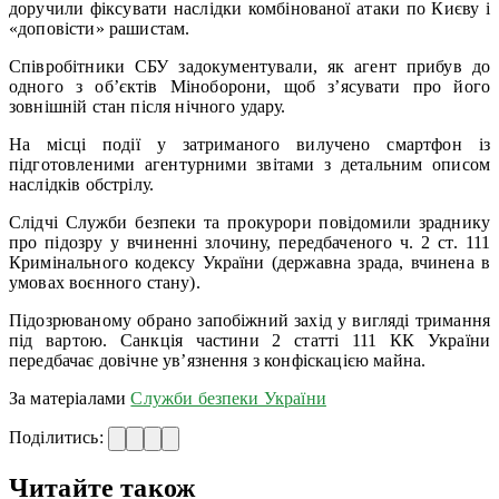
доручили фіксувати наслідки комбінованої атаки по Києву і
«доповісти» рашистам.
Співробітники СБУ задокументували, як агент прибув до
одного з об’єктів Міноборони, щоб з’ясувати про його
зовнішній стан після нічного удару.
На місці події у затриманого вилучено смартфон із
підготовленими агентурними звітами з детальним описом
наслідків обстрілу.
Слідчі Служби безпеки та прокурори повідомили зраднику
про підозру у вчиненні злочину, передбаченого ч. 2 ст. 111
Кримінального кодексу України (державна зрада, вчинена в
умовах воєнного стану).
Підозрюваному обрано запобіжний захід у вигляді тримання
під вартою. Санкція частини 2 статті 111 КК України
передбачає довічне ув’язнення з конфіскацією майна.
За матеріалами
Служби безпеки України
Поділитись:
Читайте також