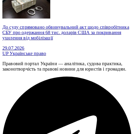
До суду спрямовано обвинувальний акт щодо співробітника
СБУ про одержання 68 тис. доларів США за покривання
ухилення від мобілізації
29.07.2026
UP
Українське право
Правовий портал України — аналітика, судова практика,
законотворчість та правові новини для юристів і громадян.