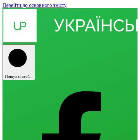
Перейти до основного змісту
Пошук статей...