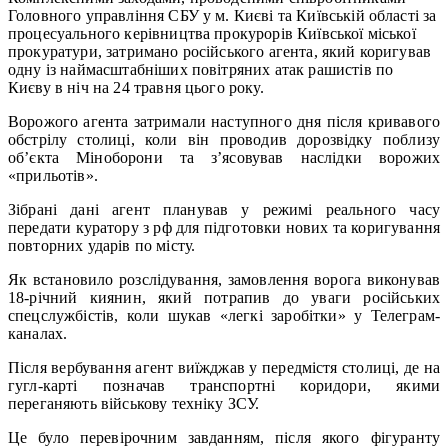
Головного управління СБУ у м. Києві та Київській області за
процесуального керівництва прокурорів Київської міської
прокуратури, затримано російського агента, який коригував
одну із наймасштабніших повітряних атак рашистів по
Києву в ніч на 24 травня цього року.
Ворожого агента затримали наступного дня після кривавого
обстрілу столиці, коли він проводив дорозвідку поблизу
об’єкта Міноборони та з’ясовував наслідки ворожих
«прильотів».
Зібрані дані агент планував у режимі реального часу
передати куратору з рф для підготовки нових та коригування
повторних ударів по місту.
Як встановило розслідування, замовлення ворога виконував
18-річний киянин, який потрапив до уваги російських
спецслужбістів, коли шукав «легкі заробітки» у Телеграм-
каналах.
Після вербування агент виїжджав у передмістя столиці, де на
гугл-карті позначав транспортні коридори, якими
переганяють військову техніку ЗСУ.
Це було перевірочним завданням, після якого фігуранту