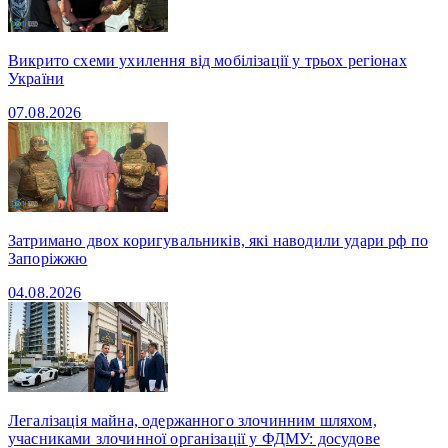
Викрито схеми ухилення від мобілізації у трьох регіонах
України
07.08.2026
Затримано двох коригувальників, які наводили удари рф по
Запоріжжю
04.08.2026
Легалізація майна, одержанного злочинним шляхом,
учасниками злочинної організації у ФДМУ: досудове