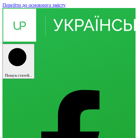
Перейти до основного змісту
Пошук статей...