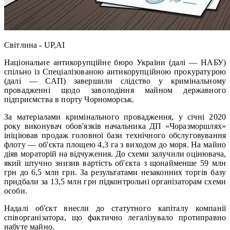
Світлина - UP,AI
Національне антикорупційне бюро України (далі — НАБУ)
спільно із Спеціалізованою антикорупційною прокуратурою
(далі — САП) завершили слідство у кримінальному
провадженні щодо заволодіння майном державного
підприємства в порту Чорноморськ.
За матеріалами кримінального провадження, у січні 2020
року виконувач обов'язків начальника ДП «Чоразморшлях»
ініціював продаж головної бази технічного обслуговування
флоту — об'єкта площею 4,3 га з виходом до моря. На майно
діяв мораторій на відчуження. До схеми залучили оцінювача,
який штучно знизив вартість об'єкта з щонайменше 59 млн
грн до 6,5 млн грн. За результатами незаконних торгів базу
придбали за 13,5 млн грн підконтрольні організаторам схеми
особи.
Надалі об'єкт внесли до статутного капіталу компанії
співорганізатора, що фактично легалізувало протиправно
набуте майно.