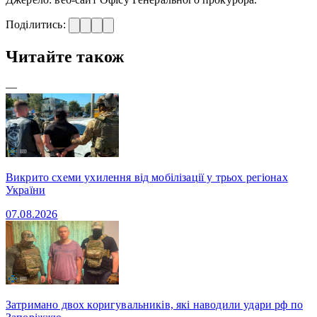
Поділитись:
Читайте також
—
Викрито схеми ухилення від мобілізації у трьох регіонах
України
07.08.2026
Затримано двох коригувальників, які наводили удари рф по