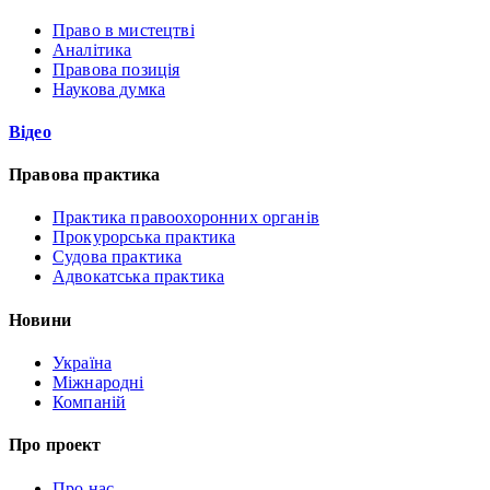
Право в мистецтві
Аналітика
Правова позиція
Наукова думка
Відео
Правова практика
Практика правоохоронних органів
Прокурорська практика
Судова практика
Адвокатська практика
Новини
Україна
Міжнародні
Компаній
Про проект
Про нас