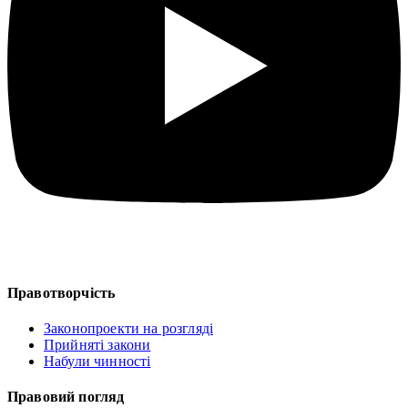
Правотворчість
Законопроекти на розгляді
Прийняті закони
Набули чинності
Правовий погляд