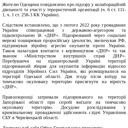
Жителю Одещини повідомлено про підозру у колабораційній
діяльності та участі у терористичній організації (ч. 6 ст. 111-
1, ч. 1 ст. 258-3 КК України).
Слідством встановлено, що з лютого 2022 року громадянин
України співпрацював з державою-агресором та
підконтрольною їй «ДНР». Підозрюваний через соціальні
мережі поширював проросійську ідеологію, звеличував РФ,
підтримував збройну агресію окупантів проти України.
Також налагодив контакти з керівництвом «ДНР» та так
званим «Міністерством внутрішніх справ ДНР».
Перебуваючи на підконтрольній Україні території
підозрюваний збирав для окупантів інформацію відносно
підрозділів Збройних Сил України, які розміщувалися на
території Одеської області. Дав згоду після виїзду на
тимчасово окуповану територію присягнути на вірність
«ДНР».
Правоохоронці затримали підозрюваного на території
Запорізької області при спробі виїхати на тимчасово
окуповану територію. Досудове розслідування у
кримінальному провадженні здійснюють слідчі Управління
СБУ в Чернівецькій області.
Джерело: веб-сайт Офісу Генерального прокурора.