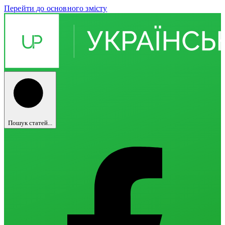
Перейти до основного змісту
Пошук статей...