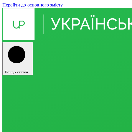
Перейти до основного змісту
Пошук статей...