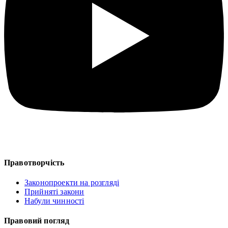
Правотворчість
Законопроекти на розгляді
Прийняті закони
Набули чинності
Правовий погляд