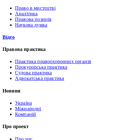
Право в мистецтві
Аналітика
Правова позиція
Наукова думка
Відео
Правова практика
Практика правоохоронних органів
Прокурорська практика
Судова практика
Адвокатська практика
Новини
Україна
Міжнародні
Компаній
Про проект
Про нас