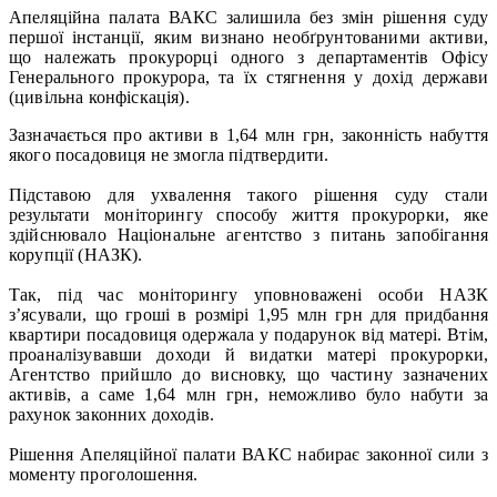
Апеляційна палата ВАКС залишила без змін рішення суду
першої інстанції, яким визнано необґрунтованими активи,
що належать прокурорці одного з департаментів Офісу
Генерального прокурора, та їх стягнення у дохід держави
(цивільна конфіскація).
Зазначається про активи в 1,64 млн грн, законність набуття
якого посадовиця не змогла підтвердити.
Підставою для ухвалення такого рішення суду стали
результати моніторингу способу життя прокурорки, яке
здійснювало Національне агентство з питань запобігання
корупції (НАЗК).
Так, під час моніторингу уповноважені особи НАЗК
з’ясували, що гроші в розмірі 1,95 млн грн для придбання
квартири посадовиця одержала у подарунок від матері. Втім,
проаналізувавши доходи й видатки матері прокурорки,
Агентство прийшло до висновку, що частину зазначених
активів, а саме 1,64 млн грн, неможливо було набути за
рахунок законних доходів.
Рішення Апеляційної палати ВАКС набирає законної сили з
моменту проголошення.