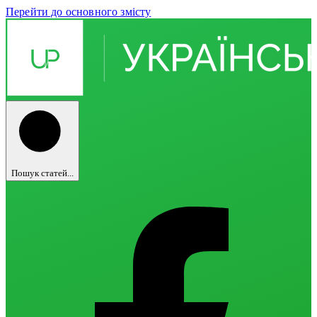
Перейти до основного змісту
Пошук статей...