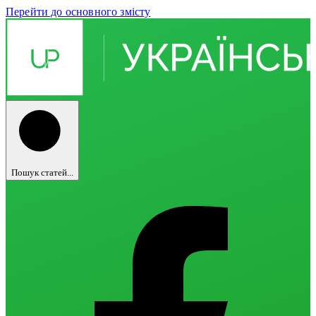
Перейти до основного змісту
Пошук статей...