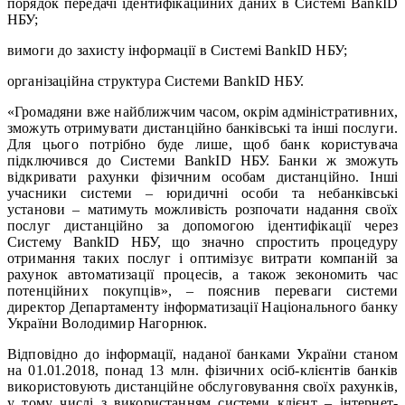
порядок передачі ідентифікаційних даних в Системі BankID
НБУ;
вимоги до захисту інформації в Системі BankID НБУ;
організаційна структура Системи BankID НБУ.
«Громадяни вже найближчим часом, окрім адміністративних,
зможуть отримувати дистанційно банківські та інші послуги.
Для цього потрібно буде лише, щоб банк користувача
підключився до Системи BankID НБУ. Банки ж зможуть
відкривати рахунки фізичним особам дистанційно. Інші
учасники системи – юридичні особи та небанківські
установи – матимуть можливість розпочати надання своїх
послуг дистанційно за допомогою ідентифікації через
Систему BankID НБУ, що значно спростить процедуру
отримання таких послуг і оптимізує витрати компаній за
рахунок автоматизації процесів, а також зекономить час
потенційних покупців», – пояснив переваги системи
директор Департаменту інформатизації Національного банку
України Володимир Нагорнюк.
Відповідно до інформації, наданої банками України станом
на 01.01.2018, понад 13 млн. фізичних осіб-клієнтів банків
використовують дистанційне обслуговування своїх рахунків,
у тому числі з використанням системи клієнт – інтернет-