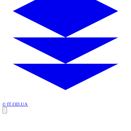
© IT.OD.UA