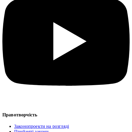
Правотворчість
Законопроекти на розгляді
Прийняті закони