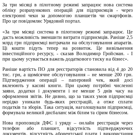
За три місяці в пілотному режимі запрацює нова система
обліку розрахункових операцій для підприємців - через
електронні чеки за допомогою планшетів чи смартфонів.
Про це повідомляє Урядовий портал.
«За три місяці система в пілотному режимі запрацює. Це
дасть можливість зменшити витрати підприємців. Раніше 2,5
млрд грн підприємці витрачали на обслуговування апаратів.
Ці кошти підуть тепер на розвиток. Це вивільнення
інвестиційного ресурсу, - сказав Володимир Гройсман. - І
при цьому усувається важель додаткового тиску на бізнес».
Раніше вартість ПО для реєстраторів становила від 4 до 20
тис. грн, а щомісячне обслуговування – не менше 200 грн.
Підтвердження операції – паперовий чек, який досі
вклеюють у касові книги. При цьому потрібні численні
заяви, додатки і документи і не менше 5 днів часу на
оформлення звітів. Не дивно, що за таких умов підприємці
нерідко уникали будь-яких реєстрацій, а отже сплати
податків та зборів. Така ситуація, наголошували підприємці,
формувала великий дисбаланс між білим та сірим бізнесом.
Нова пропозиція ДФС і уряду – онлайн реєстрація через
телефон або планшет, відсутність підтверджуючих
документів, відсутність абонентської плати і використання