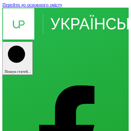
Перейти до основного змісту
Пошук статей...