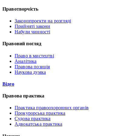
Правотворчість
Законопроекти на розгляді
Прийняті закони
Набули чинності
Правовий погляд
Право в мистецтві
Аналітика
Правова позиція
Наукова думка
Відео
Правова практика
Практика правоохоронних органів
Прокурорська практика
Судова практика
Адвокатська практика