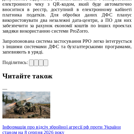
електронного чеку з QR-кодом, який буде автоматично
вноситися в реєстр, доступний в електронному кабінеті
платника податків. Для обробки даних ДФС планує
використовувати два незалежні дата-центри, а ПО для них
забезпечити за рахунок економії коштів по інших проектах
завдяки використанню системи ProZorro.
Запропонована система застосування РРО легко інтегрується
з іншими системами ДФС та бухгалтерськими програмами,
запевняють в уряді.
Поділитись:
Читайте також
—
Інформація про відсіч збройної агресії рф проти України
станом на 8 серпня 2026 року