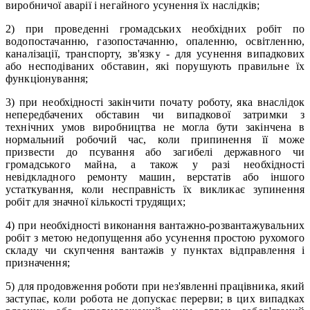
виробничої аварії і негайного усунення їх наслідків;
2) при проведенні громадських необхідних робіт по
водопостачанню, газопостачанню, опаленню, освітленню,
каналізації, транспорту, зв'язку - для усунення випадкових
або несподіваних обставин, які порушують правильне їх
функціонування;
3) при необхідності закінчити почату роботу, яка внаслідок
непередбачених обставин чи випадкової затримки з
технічних умов виробництва не могла бути закінчена в
нормальний робочий час, коли припинення її може
призвести до псування або загибелі державного чи
громадського майна, а також у разі необхідності
невідкладного ремонту машин, верстатів або іншого
устаткування, коли несправність їх викликає зупинення
робіт для значної кількості трудящих;
4) при необхідності виконання вантажно-розвантажувальних
робіт з метою недопущення або усунення простою рухомого
складу чи скупчення вантажів у пунктах відправлення і
призначення;
5) для продовження роботи при нез'явленні працівника, який
заступає, коли робота не допускає перерви; в цих випадках