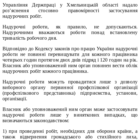
Управління Держпраці у Хмельницькій області надало
роз’яснення стосовно правомірності застосування
надурочних робіт.
Надурочні роботи, як правило, не допускаються.
Надурочними вважаються роботи понад встановлену
тривалість робочого дня.
Відповідно до Кодексу законів про працю України надурочні
роботи не повинні перевищувати для кожного працівника
чотирьох годин протягом двох днів підряд і 120 годин на рік.
Власник або уповноважений ним орган повинен вести облік
надурочних робіт кожного працівника.
Надурочні роботи можуть провадитися лише з дозволу
виборного органу первинної профспілкової організації
(профспілкового представника) підприємства, установи,
організації.
Власник або уповноважений ним орган може застосовувати
надурочні роботи лише у виняткових випадках, що
визначаються законодавством:
1) при проведенні робіт, необхідних для оборони країни, а
також відвернення громадського або стихійного лиха,