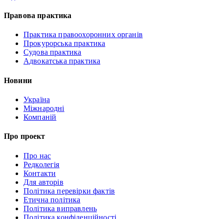
Правова практика
Практика правоохоронних органів
Прокурорська практика
Судова практика
Адвокатська практика
Новини
Україна
Міжнародні
Компаній
Про проект
Про нас
Редколегія
Контакти
Для авторів
Політика перевірки фактів
Етична політика
Політика виправлень
Політика конфіденційності