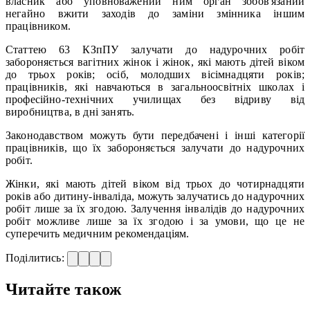
власник або уповноважений ним орган зобов'язаний
негайно вжити заходів до заміни змінника іншим
працівником.
Статтею 63 КЗпПУ залучати до надурочних робіт
забороняється вагітних жінок і жінок, які мають дітей віком
до трьох років; осіб, молодших вісімнадцяти років;
працівників, які навчаються в загальноосвітніх школах і
професійно-технічних училищах без відриву від
виробництва, в дні занять.
Законодавством можуть бути передбачені і інші категорії
працівників, що їх забороняється залучати до надурочних
робіт.
Жінки, які мають дітей віком від трьох до чотирнадцяти
років або дитину-інваліда, можуть залучатись до надурочних
робіт лише за їх згодою. Залучення інвалідів до надурочних
робіт можливе лише за їх згодою і за умови, що це не
суперечить медичним рекомендаціям.
Поділитись:
Читайте також