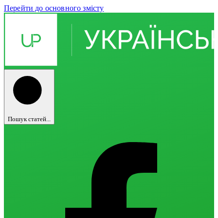
Перейти до основного змісту
Пошук статей...