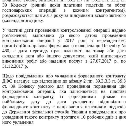
39 Кодексу (річний дохід платника податків та обсяг
господарських операцій з кожним контрагентом),
розраховуються для 2017 року за підсумками всього звітного
(календарного) року.
У частині дати проведення контрольованої операції надано
роз’яснення, відповідно до якого датою проведення
контрольованої операції у 2017 році з нерезидентом,
організаційно-правова форма якого включена до Переліку №
480, є дата переходу прав власності на товар або дата
складення акта або іншого документа, який підтверджує
виконання робіт або надання послуг з 27.07.2017 р. по
31.12.2017 р.
Щодо повідомлення про укладання форвардного контракту
ДФС нагадує, що відповідно до абзацу 2 пп. 39.3.3.3 п. 39.3
ст. 39 Кодексу умовою для проведення порівняння цін
контрольованої операції, яка здійснюється на підставі
форвардного контракту, із форвардними цінами на
найближчу дату до дати укладення відповідного
форвардного контракту є направлення платником податків
до Державної фіскальної служби України повідомлення про
укладення такого контракту протягом 10 робочих днів з дня
його укладення.