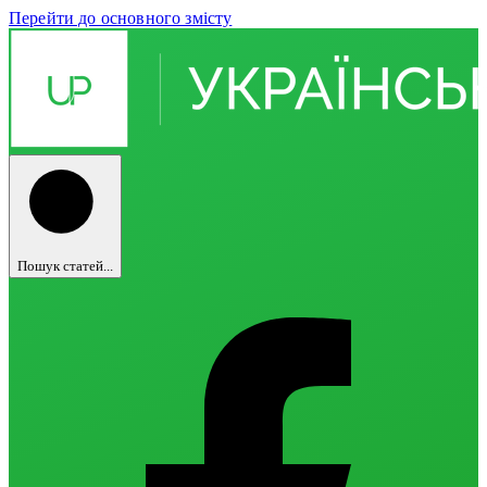
Перейти до основного змісту
Пошук статей...