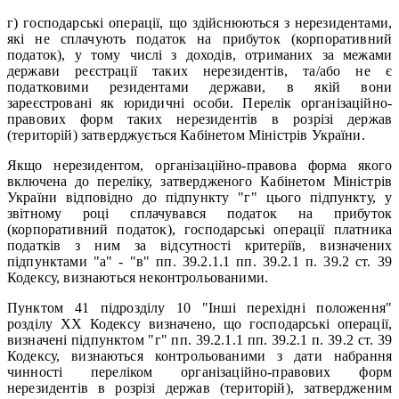
г) господарські операції, що здійснюються з нерезидентами,
які не сплачують податок на прибуток (корпоративний
податок), у тому числі з доходів, отриманих за межами
держави реєстрації таких нерезидентів, та/або не є
податковими резидентами держави, в якій вони
зареєстровані як юридичні особи. Перелік організаційно-
правових форм таких нерезидентів в розрізі держав
(територій) затверджується Кабінетом Міністрів України.
Якщо нерезидентом, організаційно-правова форма якого
включена до переліку, затвердженого Кабінетом Міністрів
України відповідно до підпункту "г" цього підпункту, у
звітному році сплачувався податок на прибуток
(корпоративний податок), господарські операції платника
податків з ним за відсутності критеріїв, визначених
підпунктами "а" - "в" пп. 39.2.1.1 пп. 39.2.1 п. 39.2 ст. 39
Кодексу, визнаються неконтрольованими.
Пунктом 41 підрозділу 10 "Інші перехідні положення"
розділу XX Кодексу визначено, що господарські операції,
визначені підпунктом "г" пп. 39.2.1.1 пп. 39.2.1 п. 39.2 ст. 39
Кодексу, визнаються контрольованими з дати набрання
чинності переліком організаційно-правових форм
нерезидентів в розрізі держав (територій), затвердженим