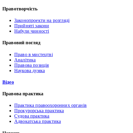
Правотворчість
Законопроекти на розгляді
Прийняті закони
Набули чинності
Правовий погляд
Право в мистецтві
Аналітика
Правова позиція
Наукова думка
Відео
Правова практика
Практика правоохоронних органів
Прокурорська практика
Судова практика
Адвокатська практика