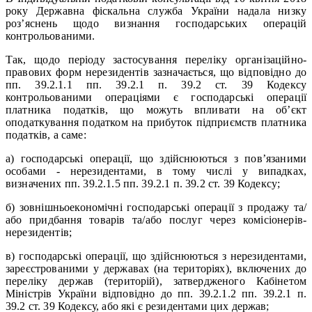
року Державна фіскальна служба України надала низку
роз’яснень щодо визнання господарських операцій
контрольованими.
Так, щодо періоду застосування переліку організаційно-
правових форм нерезидентів зазначається, що відповідно до
пп. 39.2.1.1 пп. 39.2.1 п. 39.2 ст. 39 Кодексу
контрольованими операціями є господарські операції
платника податків, що можуть впливати на об’єкт
оподаткування податком на прибуток підприємств платника
податків, а саме:
а) господарські операції, що здійснюються з пов’язаними
особами - нерезидентами, в тому числі у випадках,
визначених пп. 39.2.1.5 пп. 39.2.1 п. 39.2 ст. 39 Кодексу;
б) зовнішньоекономічні господарські операції з продажу та/
або придбання товарів та/або послуг через комісіонерів-
нерезидентів;
в) господарські операції, що здійснюються з нерезидентами,
зареєстрованими у державах (на територіях), включених до
переліку держав (територій), затвердженого Кабінетом
Міністрів України відповідно до пп. 39.2.1.2 пп. 39.2.1 п.
39.2 ст. 39 Кодексу, або які є резидентами цих держав;