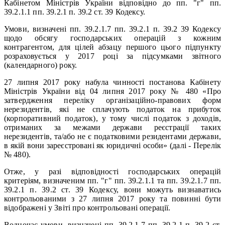
Кабінетом Міністрів України відповідно до пп. "г" пп.
39.2.1.1 пп. 39.2.1 п. 39.2 ст. 39 Кодексу.
Умови, визначені пп. 39.2.1.7 пп. 39.2.1 п. 39.2 39 Кодексу
щодо обсягу господарських операцій з кожним
контрагентом, для цілей абзацу першого цього підпункту
розраховується у 2017 році за підсумками звітного
(календарного) року.
27 липня 2017 року набула чинності постанова Кабінету
Міністрів України від 04 липня 2017 року № 480 «Про
затвердження переліку організаційно-правових форм
нерезидентів, які не сплачують податок на прибуток
(корпоративний податок), у тому числі податок з доходів,
отриманих за межами держави реєстрації таких
нерезидентів, та/або не є податковими резидентами держави,
в якій вони зареєстровані як юридичні особи» (далі - Перелік
№ 480).
Отже, у разі відповідності господарських операцій
критеріям, визначеним пп. "г" пп. 39.2.1.1 та пп. 39.2.1.7 пп.
39.2.1 п. 39.2 ст. 39 Кодексу, вони можуть визнаватись
контрольованими з 27 липня 2017 року та повинні бути
відображені у Звіті про контрольовані операції.
Водночас умови, визначені пп. 39.2.1.7 пп. 39.2.1 п. 39.2 ст.