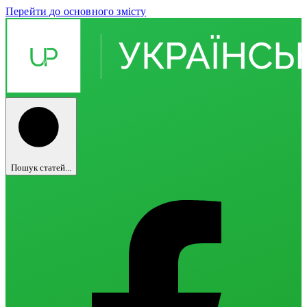
Перейти до основного змісту
Пошук статей...