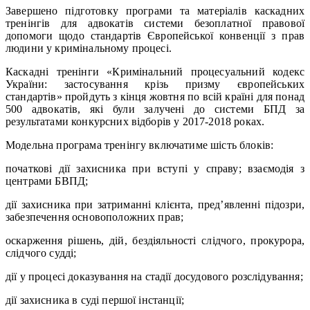
Завершено підготовку програми та матеріалів каскадних
тренінгів для адвокатів системи безоплатної правової
допомоги щодо стандартів Європейської конвенції з прав
людини у кримінальному процесі.
Каскадні тренінги «Кримінальний процесуальний кодекс
України: застосування крізь призму європейських
стандартів» пройдуть з кінця жовтня по всій країні для понад
500 адвокатів, які були залучені до системи БПД за
результатами конкурсних відборів у 2017-2018 роках.
Модельна програма тренінгу включатиме шість блоків:
початкові дії захисника при вступі у справу; взаємодія з
центрами БВПД;
дії захисника при затриманні клієнта, пред’явленні підозри,
забезпечення основоположних прав;
оскарження рішень, дій, бездіяльності слідчого, прокурора,
слідчого судді;
дії у процесі доказування на стадії досудового розслідування;
дії захисника в суді першої інстанції;