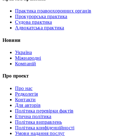
Практика правоохоронних органів
Прокурорська практика
Судова практика
Адвокатська практика
Новини
Україна
Міжнародні
Компаній
Про проект
Про нас
Редколегія
Контакти
Для авторів
Політика перевірки фактів
Етична політика
Політика виправлень
Політика конфіденційності
Умови надання послуг