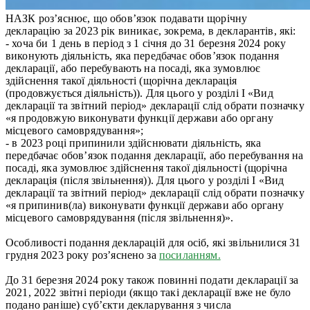
НАЗК роз’яснює, що обов’язок подавати щорічну
декларацію за 2023 рік виникає, зокрема, в декларантів, які:
- хоча би 1 день в період з 1 січня до 31 березня 2024 року
виконують діяльність, яка передбачає обов’язок подання
декларації, або перебувають на посаді, яка зумовлює
здійснення такої діяльності (щорічна декларація
(продовжується діяльність)). Для цього у розділі І «Вид
декларації та звітний період» декларації слід обрати позначку
«я продовжую виконувати функції держави або органу
місцевого самоврядування»;
- в 2023 році припинили здійснювати діяльність, яка
передбачає обов’язок подання декларації, або перебування на
посаді, яка зумовлює здійснення такої діяльності (щорічна
декларація (після звільнення)). Для цього у розділі І «Вид
декларації та звітний період» декларації слід обрати позначку
«я припинив(ла) виконувати функції держави або органу
місцевого самоврядування (після звільнення)».
Особливості подання декларацій для осіб, які звільнилися 31
грудня 2023 року роз’яснено за
посиланням.
До 31 березня 2024 року також повинні подати декларації за
2021, 2022 звітні періоди (якщо такі декларації вже не було
подано раніше) суб’єкти декларування з числа