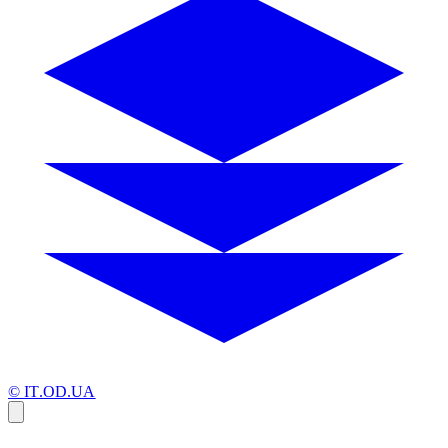
© IT.OD.UA