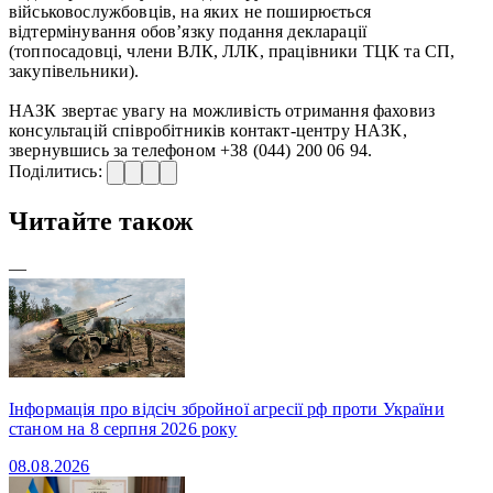
військовослужбовців, на яких не поширюється
відтермінування обов’язку подання декларації
(топпосадовці, члени ВЛК, ЛЛК, працівники ТЦК та СП,
закупівельники).
НАЗК звертає увагу на можливість отримання фаховиз
консультацій співробітників контакт-центру НАЗК,
звернувшись за телефоном +38 (044) 200 06 94.
Поділитись:
Читайте також
—
Інформація про відсіч збройної агресії рф проти України
станом на 8 серпня 2026 року
08.08.2026