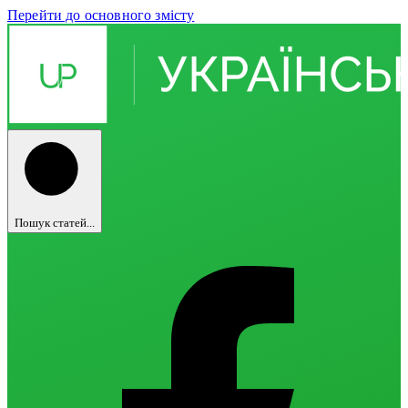
Перейти до основного змісту
Пошук статей...