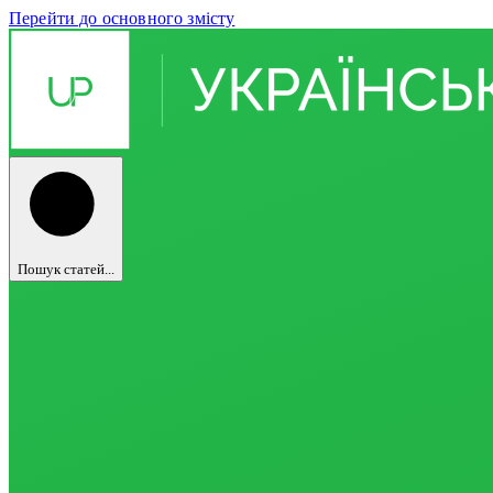
Перейти до основного змісту
Пошук статей...