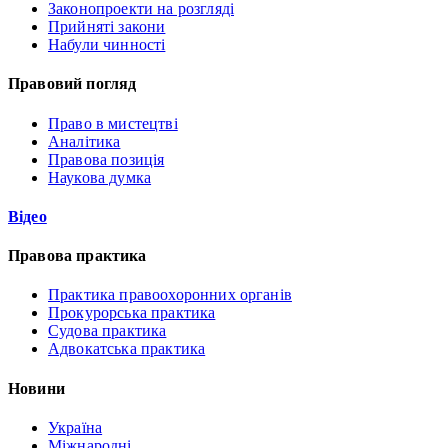
Законопроекти на розгляді
Прийняті закони
Набули чинності
Правовий погляд
Право в мистецтві
Аналітика
Правова позиція
Наукова думка
Відео
Правова практика
Практика правоохоронних органів
Прокурорська практика
Судова практика
Адвокатська практика
Новини
Україна
Міжнародні