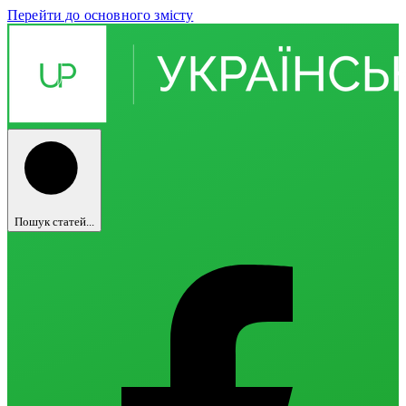
Перейти до основного змісту
Пошук статей...