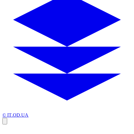
© IT.OD.UA