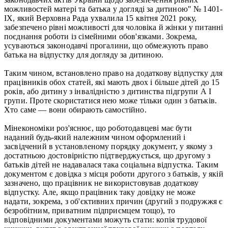
можливостей матері та батька у догляді за дитиною" № 1401-
ІХ, який Верховна Рада ухвалила 15 квітня 2021 року,
забезпечено рівні можливості для чоловіка й жінки у питанні
поєднання роботи із сімейними обов'язками. Зокрема,
усуваються законодавчі прогалини, що обмежують право
батька на відпустку для догляду за дитиною.
Таким чином, встановлено право на додаткову відпустку для
працівників обох статей, які мають двох і більше дітей до 15
років, або дитину з інвалідністю з дитинства підгрупи А I
групи. Проте скористатися нею може тільки один з батьків.
Хто саме — вони обирають самостійно.
Мінекономіки роз'яснює, що роботодавцеві має бути
наданий будь-який належним чином оформлений і
засвідчений в установленому порядку документ, у якому з
достатньою достовірністю підтверджується, що другому з
батьків дітей не надавалася така соціальна відпустка. Таким
документом є довідка з місця роботи другого з батьків, у якій
зазначено, що працівник не використовував додаткову
відпустку. Але, якщо працівник таку довідку не може
надати, зокрема, з об'єктивних причин (другий з подружжя є
безробітним, приватним підприємцем тощо), то
відповідними документами можуть стати: копія трудової