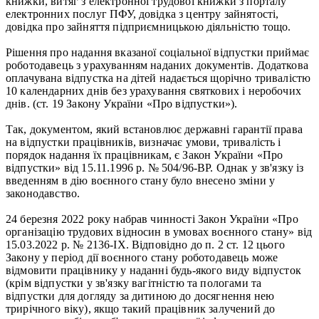
книжки, витяг з електронної трудової книжки з порталу
електронних послуг ПФУ, довідка з центру зайнятості,
довідка про зайняття підприємницькою діяльністю тощо.
Рішення про надання вказаної соціальної відпустки приймає
роботодавець з урахуванням наданих документів. Додаткова
оплачувана відпустка на дітей надається щорічно тривалістю
10 календарних днів без урахування святкових і неробочих
днів. (ст. 19 Закону України «Про відпустки»).
Так, документом, який встановлює державні гарантії права
на відпустки працівників, визначає умови, тривалість і
порядок надання їх працівникам, є Закон України «Про
відпустки» від 15.11.1996 р. № 504/96-ВР. Однак у зв'язку із
введенням в дію воєнного стану було внесено зміни у
законодавство.
24 березня 2022 року набрав чинності Закон України «Про
організацію трудових відносин в умовах воєнного стану» від
15.03.2022 р. № 2136-ІХ. Відповідно до п. 2 ст. 12 цього
Закону у період дії воєнного стану роботодавець може
відмовити працівнику у наданні будь-якого виду відпусток
(крім відпустки у зв'язку вагітністю та пологами та
відпустки для догляду за дитиною до досягнення нею
трирічного віку), якщо такий працівник залучений до