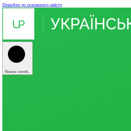
Перейти до основного змісту
Пошук статей...