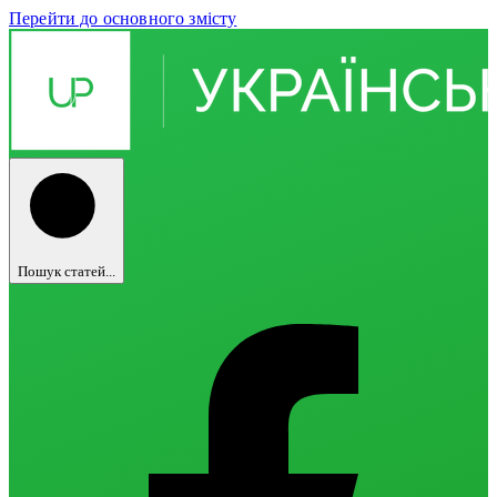
Перейти до основного змісту
Пошук статей...