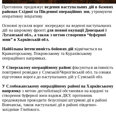
Противник продовжує
ведення наступальних дій в базових
районах Східної та
Південної операційних зон
, утримуючи
оперативну ініціативу.
Основні зусилля ворог зосереджує на веденні наступальних
дій на широкому фронті
для повної окупації
Донецької і
Луганської обл., а також з метою створення “буферної
зони” в Харківській
обл.
Найбільша інтенсивність бойових дій
відмічається на
Краматорському, Покровському та Курахівському
операційних напрямках.
У Сіверському операційному район
і фіксуються активність
повітряної розвідки у Сумській/Чернігівській обл. та ознаки
підготовки ворога до наступальних дій у Сумській обл.
У Слобожанському операційному районі
на Харківському
напрямку
з метою дестабілізації обстановки на кордоні та
створення буферної зони вздовж ДКУ, противник
продовжував проводити безуспішні штурмові дії в районі
Вовчанськ, також наступальні дії в районі південно-
західніше Глибокого.