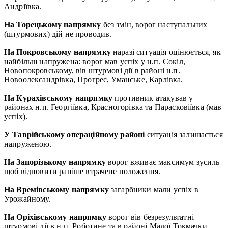
Андріївка.
На Торецькому
напрямку
без змін, ворог наступальних
(штурмових) дій не проводив.
На
Покровському напрямку
наразі ситуація оцінюється, як
найбільш напружена: ворог мав успіх у н.п. Сокіл,
Новопокровському, вів штурмові дії в районі н.п.
Новоолександрівка, Прогрес, Уманське, Карлівка.
На Курахівському напрямку
противник атакував у
районах н.п. Георгіївка, Красногорівка та Парасковіївка (мав
успіх).
У Таврійському операційному районі
ситуація залишається
напруженою.
На
Запорізькому напрямку
ворог вживає максимум зусиль
щоб відновити раніше втрачене положення.
На Времівському напрямку
загарбники мали успіх в
Урожайному.
На Оріхівському напрямку
ворог вів безрезультатні
штурмові дії в н.п. Роботине та в районі Малої Токмачки.