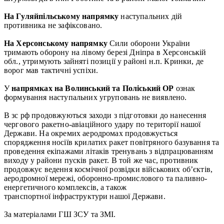
На Гуляйпільському напрямку
наступальних дій
противника не зафіксовано.
На Херсонському напрямку
Сили оборони України
тримають оборону на лівому березі Дніпра в Херсонській
обл., утримують зайняті позиції у районі н.п. Кринки, де
ворог мав тактичні успіхи.
У
напрямках на Волинський та Поліський ОР
ознак
формування наступальних угруповань не виявлено.
В зс рф продовжуються заходи з підготовки до нанесення
чергового ракетно-авіаційного удару по території нашої
Держави. На окремих аеродромах продовжується
спорядження носіїв крилатих ракет повітряного базування та
проведення екіпажами літаків тренувань з відпрацюванням
виходу у райони пусків ракет. В той же час, противник
продовжує ведення космічної розвідки військових об’єктів,
аеродромної мережі, оборонно-промислового та паливно-
енергетичного комплексів, а також
транспортної інфраструктури нашої Держави.
За матеріалами ГШ ЗСУ та ЗМІ.