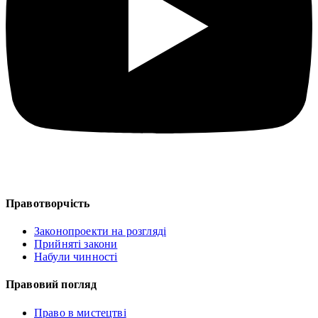
Правотворчість
Законопроекти на розгляді
Прийняті закони
Набули чинності
Правовий погляд
Право в мистецтві