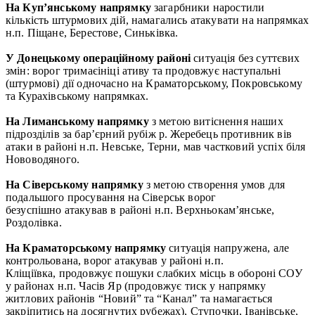
На Купʼянському напрямку
загарбники наростили
кількість штурмових дій, намагались атакувати на напрямках
н.п. Піщане, Берестове, Синьківка.
У Донецькому операційному районі
ситуація без суттєвих
змін: ворог тримаєініці ативу та продовжує наступальні
(штурмові) дії одночасно на Краматорському, Покровському
та Курахівському напрямках.
На Лиманському напрямку
з метою витіснення наших
підрозділів за бар’єрний рубіж р. Жеребець противник вів
атаки в районі н.п. Невське, Терни, мав частковий успіх біля
Нововодяного.
На Сіверському
напрямку
з метою створення умов для
подальшого просування на Сіверськ ворог
безуспішно атакував в районі н.п. Верхньокам’янське,
Роздолівка.
На Краматорському
напрямку
ситуація напружена, але
контрольована, ворог атакував у районі н.п.
Кліщіївка, продовжує пошуки слабких місць в обороні СОУ
у районах н.п. Часів Яр (продовжує тиск у напрямку
житлових районів “Новий” та “Канал” та намагається
закріпитись на досягнутих рубежах), Ступочки, Іванівське,