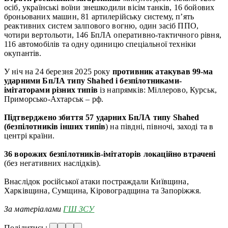
осіб, українські воїни знешкодили вісім танків, 16 бойових
броньованих машин, 81 артилерійську систему, п’ять
реактивних систем залпового вогню, один засіб ППО,
чотири вертольоти, 146 БпЛА оперативно-тактичного рівня,
116 автомобілів та одну одиницю спеціальної техніки
окупантів.
У ніч на 24 березня 2025 року
противник атакував 99-ма
ударними БпЛА типу Shahed і безпілотниками-
імітаторами різних типів
із напрямків: Міллерово, Курськ,
Приморсько-Ахтарськ – рф.
Підтверджено збиття 57 ударних БпЛА типу Shahed
(безпілотників інших типів
) на півдні, півночі, заході та в
центрі країни.
36 ворожих безпілотників-імітаторів локаційно втрачені
(без негативних наслідків).
Внаслідок російської атаки постраждали Київщина,
Харківщина, Сумщина, Кіровоградщина та Запоріжжя.
За матеріалами
ГШ ЗСУ
Поділитись: