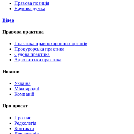
Правова позиція
Наукова думка
Відео
Правова практика
Практика правоохоронних органів
Прокурорська практика
Судова практика
Адвокатська практика
Новини
Україна
Міжнародні
Компаній
Про проект
Про нас
Редколегія
Контакти
Для авторів