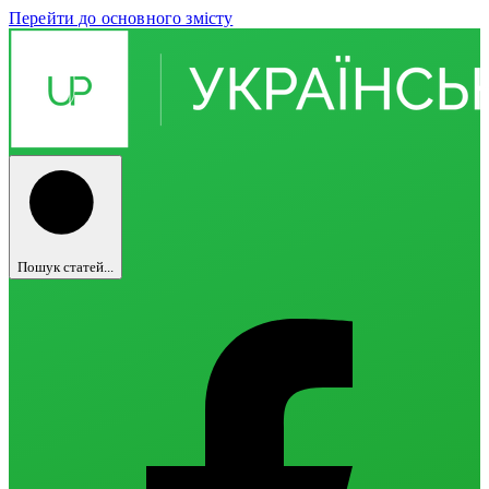
Перейти до основного змісту
Пошук статей...