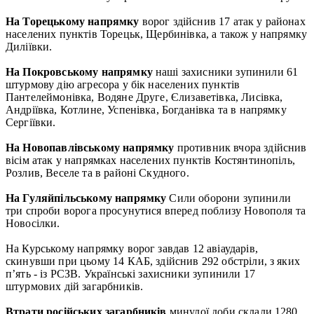
На Торецькому напрямку
ворог здійснив 17 атак у районах
населених пунктів Торецьк, Щербинівка, а також у напрямку
Диліївки.
На Покровському напрямку
наші захисники зупинили 61
штурмову дію агресора у бік населених пунктів
Пантелеймонівка, Водяне Друге, Єлизаветівка, Лисівка,
Андріївка, Котлине, Успенівка, Богданівка та в напрямку
Сергіївки.
На Новопавлівському напрямку
противник вчора здійснив
вісім атак у напрямках населених пунктів Костянтинопіль,
Розлив, Веселе та в районі Скудного.
На Гуляйпільському напрямку
Сили оборони зупинили
три спроби ворога просунутися вперед поблизу Новополя та
Новосілки.
На Курському напрямку ворог завдав 12 авіаударів,
скинувши при цьому 14 КАБ, здійснив 292 обстріли, з яких
п’ять - із РСЗВ. Українські захисники зупинили 17
штурмових дій загарбників.
Втрати російських загарбників
минулої доби склали 1280