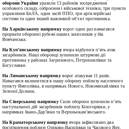
оборони України
уразили 13 районів зосередження
особового складу, озброєння і військової техніки, три пункти
управління БпЛА, один засіб ППО, три артилерійські
системи та один інший важливий об’єкт противника.
На Харківському напрямку
ворог один раз намагався
прорвати оборонні рубежі наших захисників у бік
Вовчанська.
На Куп’янському напрямку
вчора відбулося п’ять атак
загарбників. Наші оборонці зупинили штурмові дії
противника у районах Загризового, Петропавлівки та
Богуславки.
На Лиманському напрямку
ворог атакував 11 разів.
Намагався вклинитися в нашу оборону поблизу населеного
пункту Ямполівка, в напрямках Нового, Новомихайлівки та
Зеленої Долини.
На Сіверському напрямку
Сили оборони зупинили п’ять
наступальних дій загарбників поблизу Білогорівки, у
напрямках Івано-Дар’ївки та Верхньокам’янського.
На Краматорському напрямку
вчора зафіксовано два
боєзіткнення поблизу Оріхово-Василівки та Часового Яру.