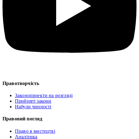
Правотворчість
Законопроекти на розгляді
Прийняті закони
Набули чинності
Правовий погляд
Право в мистецтві
Аналітика