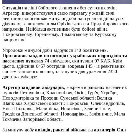
Ситуація на лінії бойового зіткнення без суттєвих змін.
Агресор, використовуючи свою перевагу у живій силі,
невпинно здійснював минулої доби наступальні дії на усіх
ділянках, за виключенням Оріхівського та Придніпровського
напрямків. Найбільш активними були бойові дії на
Покровському, Торецькому, Лиманському та Курському
напрямках.
Упродовж минулої доби відбулося 140 боєзіткнень.
П
ротивник завдав по позиціях українських підрозділів та
населених пунктах
74 авіаудари, скинувши 97 КАБ. Крім
цього, здійснив 6457 обстрілів, зокрема 145 - із реактивних
систем залпового вогню, та залучив для ураження 2350
дронів-камікадзе.
Агресор завдавав авіаударів
, зокрема в районах населених
пунктів Петрушівка, Краснопілля, Окіп, Тур’я, Угроїди,
Новодмитрівка та Проходи Сумської області; Велика
Шапківка Харківської області; Покровськ, Олександропіль,
Нова Полтавка, Малинівка, Новосілка, Зелене Поле,
Гродівка Донецької області; Новодарівка, Залізничне, Мала
Токмачка Запорізької області.
За минулу добу
авіація, ракетні війська та артилерія Сил