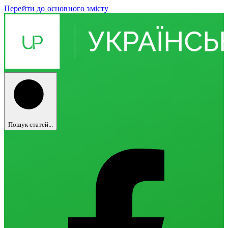
Перейти до основного змісту
Пошук статей...