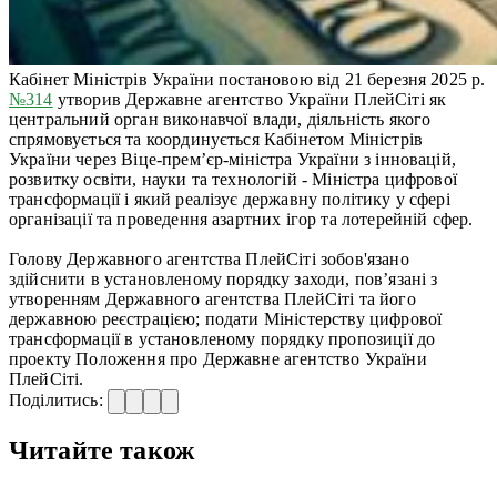
Кабінет Міністрів України постановою від 21 березня 2025 р.
№314
утворив Державне агентство України ПлейСіті як
центральний орган виконавчої влади, діяльність якого
спрямовується та координується Кабінетом Міністрів
України через Віце-прем’єр-міністра України з інновацій,
розвитку освіти, науки та технологій - Міністра цифрової
трансформації і який реалізує державну політику у сфері
організації та проведення азартних ігор та лотерейній сфер.
Голову Державного агентства ПлейСіті зобов'язано
здійснити в установленому порядку заходи, пов’язані з
утворенням Державного агентства ПлейСіті та його
державною реєстрацією; подати Міністерству цифрової
трансформації в установленому порядку пропозиції до
проекту Положення про Державне агентство України
ПлейСіті.
Поділитись:
Читайте також