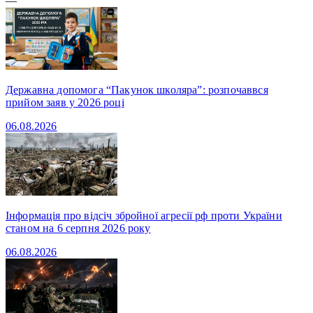
—
Державна допомога “Пакунок школяра”: розпочаввся
прийом заяв у 2026 році
06.08.2026
Інформація про відсіч збройної агресії рф проти України
станом на 6 серпня 2026 року
06.08.2026