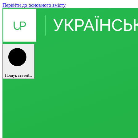
Перейти до основного змісту
Пошук статей...