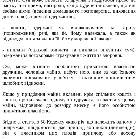
частку цієї премії, нагороди, якщо буде встановлено, що він
своїми діями (ведення домашнього господарства, виховання
дітей тощо) сприяв її одержанню;
- кошти, одержані як відшкодування за втрату
(пошкодження) речі, яка їй, йому належала, а також як
відшкодування завданої їй, йому моральної шкоди;
- виплати (страхові виплати та виплати викупних сум),
одержані за договорами страхування життя та здоров’я.
Суд може визнати особистою приватною власністю
дружини, чоловіка майно, набуте нею, ним за час їхнього
окремого проживання у зв’язку з фактичним припиненням
шлюбних відносин.
Якщо у придбання майна вкладені крім спільних коштів і
кошти, що належали одному з подружжя, то частка у цьому
майні, відповідно до розміру внеску, є його особистою
приватною власністю.
Згідно зі статтею 58 Кодексу якщо річ, що належить одному з
подружжя, плодоносить, дає приплід або дохід (дивіденди),
він є власником цих плодів, приплоду або доходу