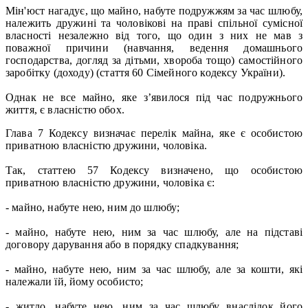
Мін'юст нагадує, що майно, набуте подружжям за час шлюбу,
належить дружині та чоловікові на праві спільної сумісної
власності незалежно від того, що один з них не мав з
поважної причини (навчання, ведення домашнього
господарства, догляд за дітьми, хвороба тощо) самостійного
заробітку (доходу) (стаття 60 Сімейного кодексу України).
Однак не все майно, яке з’явилося під час подружнього
життя, є власністю обох.
Глава 7 Кодексу визначає перелік майна, яке є особистою
приватною власністю дружини, чоловіка.
Так, статтею 57 Кодексу визначено, що особистою
приватною власністю дружини, чоловіка є:
- майно, набуте нею, ним до шлюбу;
- майно, набуте нею, ним за час шлюбу, але на підставі
договору дарування або в порядку спадкування;
- майно, набуте нею, ним за час шлюбу, але за кошти, які
належали їй, йому особисто;
- житло, набуте нею, ним за час шлюбу внаслідок його