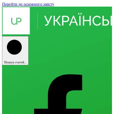
Перейти до основного змісту
Пошук статей...