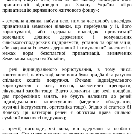
приватизації відповідно до Закону України «Про
приватизацію державного житлового фонду»;
- земельна ділянка, набута нею, ним за час шлюбу внаслідок
приватизації земельної ділянки, що перебувала у її, його
користуванні, або одержана внаслідок приватизації
земельних ділянок державних і комунальних
сільськогосподарських підприємств, установ та організацій,
або одержана із земель державної і комунальної власності в
межах норм безоплатної приватизації, визначених
Земельним кодексом України;
- речі індивідуального користування, в тому числі
коштовності, навіть тоді, коли вони були придбані за рахунок
спільних коштів подружжя. (Речами індивідуального
користування є одяг, взуття, косметичні препарати,
лікувальні засоби тощо. Варто зазначити, що речі, придбані
для професійних занять, не будуть належати до речей
індивідуального користування (медичне обладнання,
музичні інструменти, оргтехніка тощо). Згідно зі статтею 61
Кодексу ця категорія речей є об’єктом права спільної
сумісної власності подружжя);
- премії, нагороди, які вона, він одержали за особисті
заслуги. Суд може визнати за другим з подружжя право на