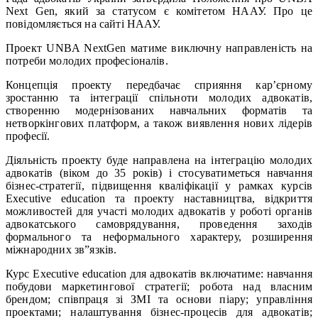
Next Gen, який за статусом є комітетом НААУ. Про це
повідомляється на сайті НААУ.
Проект UNBA NextGen матиме виключну направленість на
потреби молодих професіоналів.
Концепція проекту передбачає сприяння кар’єрному
зростанню та інтеграції спільноти молодих адвокатів,
створенню модернізованих навчальних форматів та
нетворкінгових платформ, а також виявлення нових лідерів
професії.
Діяльність проекту буде направлена на інтеграцію молодих
адвокатів (віком до 35 років) і стосуватиметься навчання
бізнес-стратегії, підвищення кваліфікації у рамках курсів
Executive education та проекту наставництва, відкриття
можливостей для участі молодих адвокатів у роботі органів
адвокатського самоврядування, проведення заходів
формального та неформального характеру, розширення
міжнародних зв”язків.
Курс Executive education для адвокатів включатиме: навчання
побудови маркетингової стратегії; робота над власним
брендом; співпраця зі ЗМІ та основи піару; управління
проектами; налаштування бізнес-процесів для адвокатів;