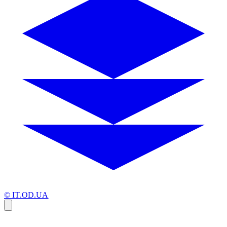
© IT.OD.UA