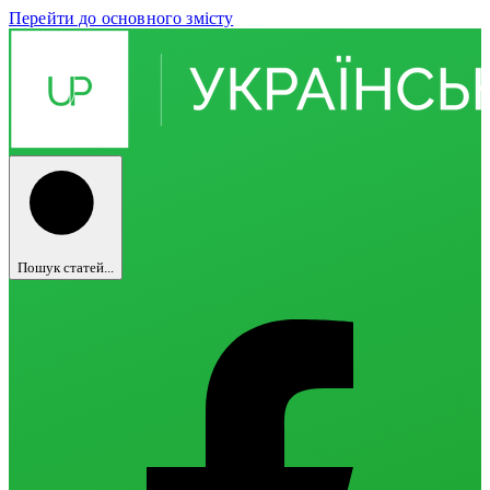
Перейти до основного змісту
Пошук статей...