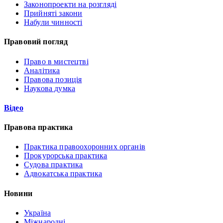
Законопроекти на розгляді
Прийняті закони
Набули чинності
Правовий погляд
Право в мистецтві
Аналітика
Правова позиція
Наукова думка
Відео
Правова практика
Практика правоохоронних органів
Прокурорська практика
Судова практика
Адвокатська практика
Новини
Україна
Міжнародні