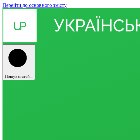
Перейти до основного змісту
Пошук статей...