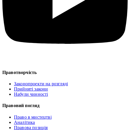
Правотворчість
Законопроекти на розгляді
Прийняті закони
Набули чинності
Правовий погляд
Право в мистецтві
Аналітика
Правова позиція