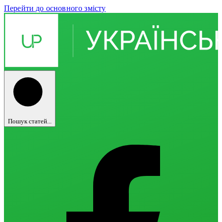
Перейти до основного змісту
Пошук статей...