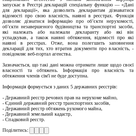
запускає в Реєстрі декларацій спеціальну функцію — «Дані
для декларації», яка дозволить декларантам дізнаватися
відомості про свою власність, наявні в реєстрах. Функція
дозволяє дізнатися інформацію про об’єкти нерухомості,
об’єкти незавершеного будівництва та транспортні засоби,
які належать або належали декларанту або які він
успадкував, а також наявні обтяження, відомості про які
наявні в реєстрах. Отже, вона полегшить заповнення
декларації для тих, хто втратив документи про власність, -
повідомляє веб-портал агенства.
Зазначається, що такі дані можна отримати лише щодо своєї
власності та обтяжень. Інформація про власність та
обтяження членів сім'ї не буде доступна.
Інформація формується з даних 5 державних реєстрів:
- Державний реєстр речових прав на нерухоме майно,
- Єдиний державний реєстр транспортних засобів,
- Державний реєстр обтяжень рухомого майна,
- Державний земельний кадастр,
- Спадковий реєстр.
Поділитись: