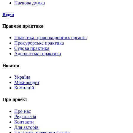
Наукова думка
Відео
Правова практика
Практика правоохоронних органів
Прокурорська практика
Судова практика
Адвокатська практика
Новини
Україна
Міжнародні
Компаній
Про проект
Про нас
Редколегія
Контакти
Для авторів
Політика перевірки фактів