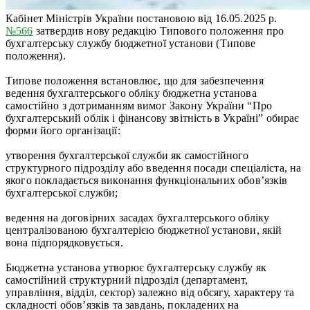
Кабінет Міністрів України постановою від 16.05.2025 р.
№566
затвердив нову редакцію Типового положення про
бухгалтерську службу бюджетної установи (Типове
положення).
Типове положення встановлює, що для забезпечення
ведення бухгалтерського обліку бюджетна установа
самостійно з дотриманням вимог Закону України “Про
бухгалтерський облік і фінансову звітність в Україні” обирає
форми його організації:
утворення бухгалтерської служби як самостійного
структурного підрозділу або введення посади спеціаліста, на
якого покладається виконання функціональних обов’язків
бухгалтерської служби;
ведення на договірних засадах бухгалтерського обліку
централізованою бухгалтерією бюджетної установи, якій
вона підпорядковується.
Бюджетна установа утворює бухгалтерську службу як
самостійний структурний підрозділ (департамент,
управління, відділ, сектор) залежно від обсягу, характеру та
складності обов’язків та завдань, покладених на