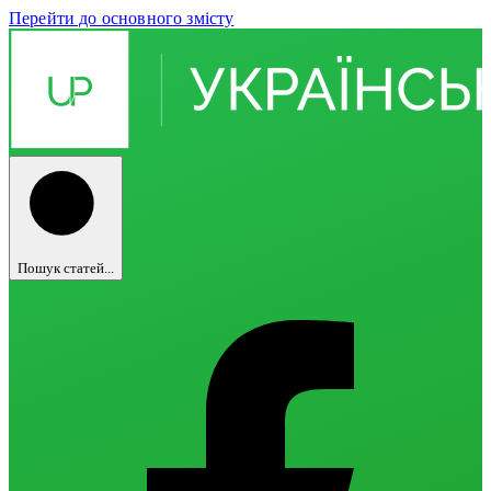
Перейти до основного змісту
Пошук статей...