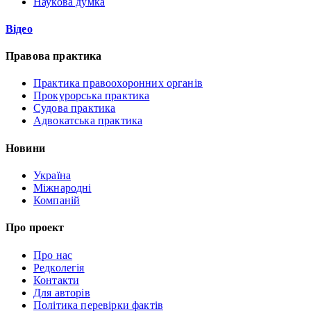
Наукова думка
Відео
Правова практика
Практика правоохоронних органів
Прокурорська практика
Судова практика
Адвокатська практика
Новини
Україна
Міжнародні
Компаній
Про проект
Про нас
Редколегія
Контакти
Для авторів
Політика перевірки фактів