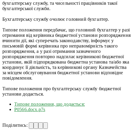
бухгалтерську службу, та чисельності працівників такої
бухгалтерської служби.
Бухгалтерську службу очолює головний бухгалтер.
Типове положення передбачає, що головний бухгалтер у разі
отримання від керівника бюджетної установи розпорядження
вчинити дії, які суперечать законодавству, інформує у
письмовій формі керівника про неправомірність такого
розпорядження, а у разі отримання зазначеного
розпорядження повторно надсилає керівникові бюджетної
установи, якій підпорядкована бюджетна установа та/або яка
координує її діяльність, та керівникові органу Казначейства
за місцем обслуговування бюджетної установи відповідне
повідомлення.
Типове положення про бухгалтерську службу бюджетної
установи додається.
Типове положення, що додається:
Р0566.docx.p7s
Поділитись: