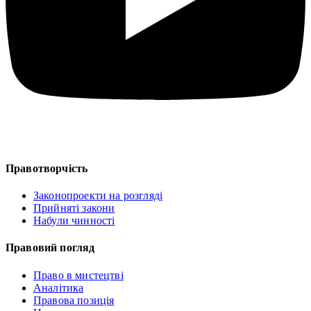
Правотворчість
Законопроекти на розгляді
Прийняті закони
Набули чинності
Правовий погляд
Право в мистецтві
Аналітика
Правова позиція