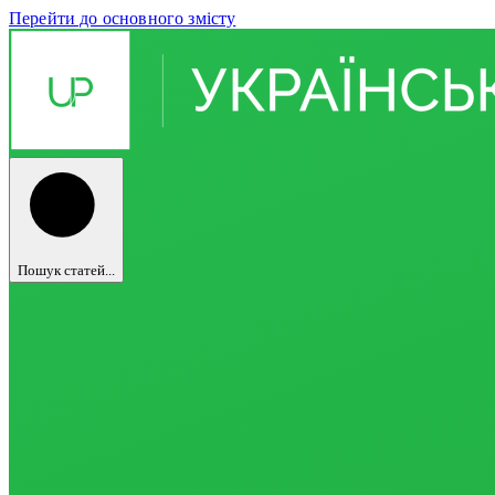
Перейти до основного змісту
Пошук статей...