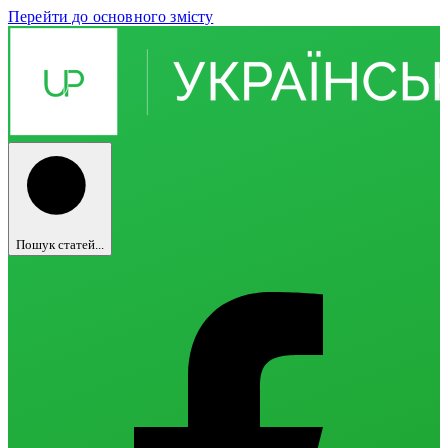
Перейти до основного змісту
Пошук статей...