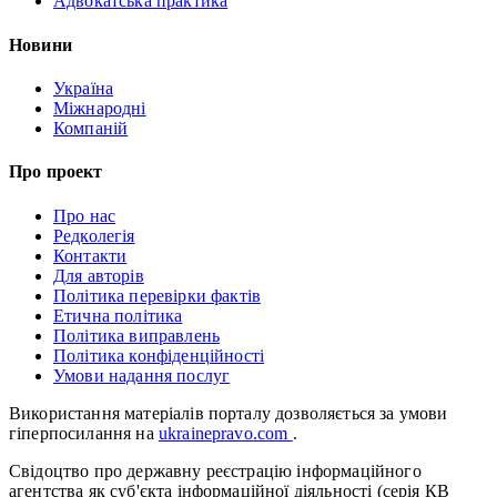
Адвокатська практика
Новини
Україна
Міжнародні
Компаній
Про проект
Про нас
Редколегія
Контакти
Для авторів
Політика перевірки фактів
Етична політика
Політика виправлень
Політика конфіденційності
Умови надання послуг
Використання матеріалів порталу дозволяється за умови
гіперпосилання на
ukrainepravo.com
.
Свідоцтво про державну реєстрацію інформаційного
агентства як суб'єкта інформаційної діяльності (серія КВ