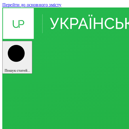
Перейти до основного змісту
Пошук статей...