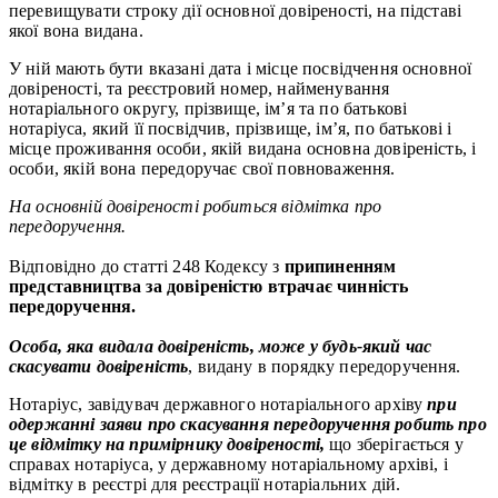
перевищувати строку дії основної довіреності, на підставі
якої вона видана.
У ній мають бути вказані дата і місце посвідчення основної
довіреності, та реєстровий номер, найменування
нотаріального округу, прізвище, ім’я та по батькові
нотаріуса, який її посвідчив, прізвище, ім’я, по батькові і
місце проживання особи, якій видана основна довіреність, і
особи, якій вона передоручає свої повноваження.
На основній довіреності робиться відмітка про
передоручення.
Відповідно до статті 248 Кодексу з
припиненням
представництва за довіреністю втрачає чинність
передоручення.
Особа, яка видала довіреність, може у будь-який час
скасувати довіреність
, видану в порядку передоручення.
Нотаріус, завідувач державного нотаріального архіву
при
одержанні заяви про скасування передоручення робить про
це відмітку на примірнику довіреності,
що зберігається у
справах нотаріуса, у державному нотаріальному архіві, і
відмітку в реєстрі для реєстрації нотаріальних дій.