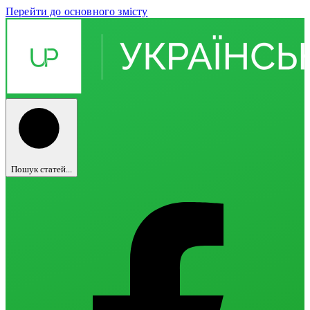
Перейти до основного змісту
Пошук статей...