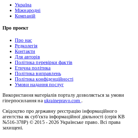
Україна
Міжнародні
Компаній
Про проект
Про нас
Редколегія
Контакти
Для авторів
Політика перевірки фактів
Етична політика
Політика виправлень
Політика конфіденційності
Умови надання послуг
Використання матеріалів порталу дозволяється за умови
гіперпосилання на
ukrainepravo.com
.
Свідоцтво про державну реєстрацію інформаційного
агентства як суб'єкта інформаційної діяльності (серія КВ
№516-378Р)
© 2015 - 2026 Українське право. Всі права
захищені.