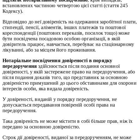
встановлених частиною четвертою цієї статті (стаття 245
Кодексу).
Відповідно до неї довіреність на одержання заробітної плати,
стипендії, пенсії, аліментів, інших платежів та поштової
кореспонденції (поштових переказів, посилок тощо) може
бути посвідчена посадовою особою організації, в якій
довіритель працює, навчається, перебуває на стаціонарному
лікуванні, або за місцем його проживання.
Нотаріальне
посвідчення довіреності в порядку
передоручення
здійснюється після подання основної
довіреності, у якій застережене право на передоручення, або
після подання доказів того, що представник за основною
довіреністю примушений до цього обставинами для охорони
інтересів особи, яка видала довіреність.
У довіреності, виданій у порядку передоручення, не
допускається передавання повіреній особі права на
передоручення.
Така довіреність не може містити в собі більше прав, ніж їх
передано за основною довіреністю.
Строк дії довіреності, виданої за передорученням, не може