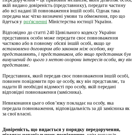
якій видано довіреність (представнику), передати частину
або всі надані їй повноваження іншій особі. Однак така
передача має чітко визначені умови та обмеження, про що
йдеться у
роз'ясненні
Міністерства юстиції України.
Відповідно до статті 240 Цивільного кодексу України
представник особи може передати своє повноваження
частково або в повному обсязі іншій особі, якщо це
встановлено договором або законом між особою, яку
представляють, і представником, або якщо представник був
вимушений до цього з метою охорони інтересів особи, яку він
представляє.
Представник, який передав своє повноваження іншій особі,
повинен повідомити про це особу, яку він представляє, та
надати їй необхідні відомості про особу, якій передані
відповідні повноваження (замісника).
Невиконання цього обов’язку покладає на особу, яка
передала повноваження, відповідальність за дії замісника як
за свої власні.
Довіреність, що видається у порядку передоручення,
підлягає нотаріальному посвідченню
, крім випадків,