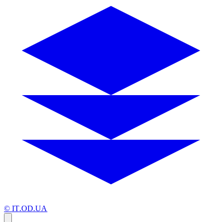
© IT.OD.UA