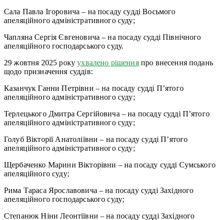
Сала Павла Ігоровича – на посаду судді Восьмого
апеляційного адміністративного суду;
Чапляна Сергія Євгеновича – на посаду судді Північного
апеляційного господарського суду.
29 жовтня 2025 року
ухвалено рішення
про внесення подань
щодо призначення суддів:
Казанчук Ганни Петрівни – на посаду судді П’ятого
апеляційного адміністративного суду;
Терлецького Дмитра Сергійовича – на посаду судді П’ятого
апеляційного адміністративного суду;
Голуб Вікторії Анатоліївни – на посаду судді П’ятого
апеляційного адміністративного суду;
Щербаченко Марини Вікторівни – на посаду судді Сумського
апеляційного суду;
Рима Тараса Ярославовича – на посаду судді Західного
апеляційного господарського суду;
Степанюк Ніни Леонтіївни – на посаду судді Західного