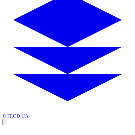
© IT.OD.UA