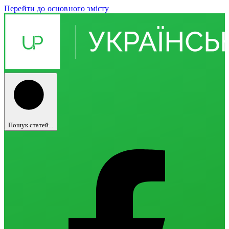
Перейти до основного змісту
Пошук статей...