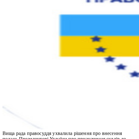
Вища рада правосуддя ухвалила рішення про внесення
подань Президентові України про призначення суддів до