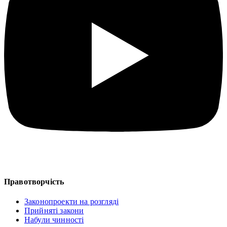
Правотворчість
Законопроекти на розгляді
Прийняті закони
Набули чинності