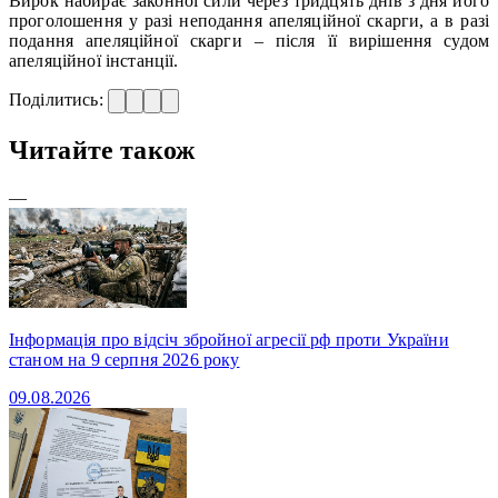
Вирок набирає законної сили через тридцять днів з дня його
проголошення у разі неподання апеляційної скарги, а в разі
подання апеляційної скарги – після її вирішення судом
апеляційної інстанції.
Поділитись:
Читайте також
—
Інформація про відсіч збройної агресії рф проти України
станом на 9 серпня 2026 року
09.08.2026