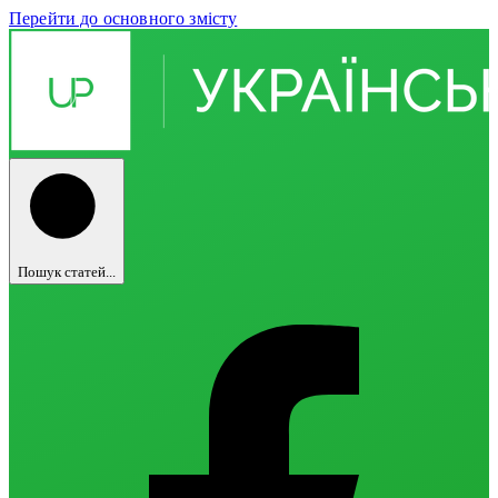
Перейти до основного змісту
Пошук статей...