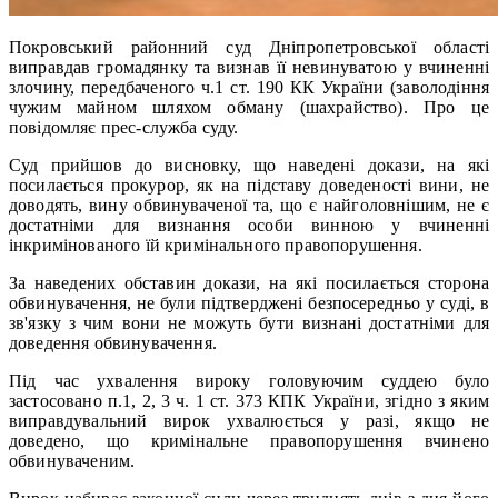
Покровський районний суд Дніпропетровської області
виправдав громадянку та визнав її невинуватою у вчиненні
злочину, передбаченого ч.1 ст. 190 КК України (заволодіння
чужим майном шляхом обману (шахрайство). Про це
повідомляє прес-служба суду.
Суд прийшов до висновку, що наведені докази, на які
посилається прокурор, як на підставу доведеності вини, не
доводять, вину обвинуваченої та, що є найголовнішим, не є
достатніми для визнання особи винною у вчиненні
інкримінованого їй кримінального правопорушення.
За наведених обставин докази, на які посилається сторона
обвинувачення, не були підтверджені безпосередньо у суді, в
зв'язку з чим вони не можуть бути визнані достатніми для
доведення обвинувачення.
Під час ухвалення вироку головуючим суддею було
застосовано п.1, 2, 3 ч. 1 ст. 373 КПК України, згідно з яким
виправдувальний вирок ухвалюється у разі, якщо не
доведено, що кримінальне правопорушення вчинено
обвинуваченим.