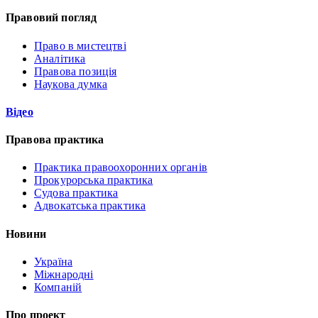
Правовий погляд
Право в мистецтві
Аналітика
Правова позиція
Наукова думка
Відео
Правова практика
Практика правоохоронних органів
Прокурорська практика
Судова практика
Адвокатська практика
Новини
Україна
Міжнародні
Компаній
Про проект