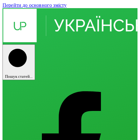
Перейти до основного змісту
Пошук статей...