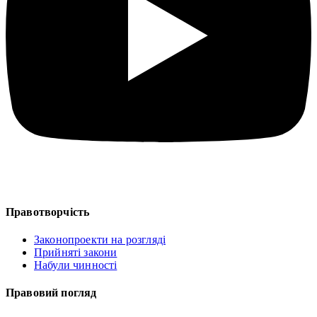
Правотворчість
Законопроекти на розгляді
Прийняті закони
Набули чинності
Правовий погляд