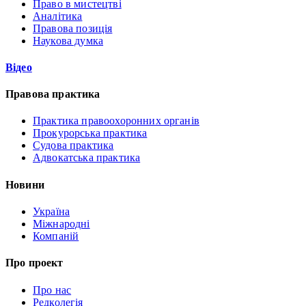
Право в мистецтві
Аналітика
Правова позиція
Наукова думка
Відео
Правова практика
Практика правоохоронних органів
Прокурорська практика
Судова практика
Адвокатська практика
Новини
Україна
Міжнародні
Компаній
Про проект
Про нас
Редколегія