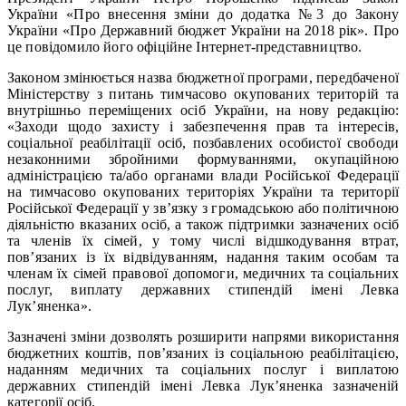
України «Про внесення зміни до додатка №3 до Закону
України «Про Державний бюджет України на 2018 рік». Про
це повідомило його офіційне Інтернет-представництво.
Законом змінюється назва бюджетної програми, передбаченої
Міністерству з питань тимчасово окупованих територій та
внутрішньо переміщених осіб України, на нову редакцію:
«Заходи щодо захисту і забезпечення прав та інтересів,
соціальної реабілітації осіб, позбавлених особистої свободи
незаконними збройними формуваннями, окупаційною
адміністрацією та/або органами влади Російської Федерації
на тимчасово окупованих територіях України та території
Російської Федерації у зв’язку з громадською або політичною
діяльністю вказаних осіб, а також підтримки зазначених осіб
та членів їх сімей, у тому числі відшкодування втрат,
пов’язаних із їх відвідуванням, надання таким особам та
членам їх сімей правової допомоги, медичних та соціальних
послуг, виплату державних стипендій імені Левка
Лук’яненка».
Зазначені зміни дозволять розширити напрями використання
бюджетних коштів, пов’язаних із соціальною реабілітацією,
наданням медичних та соціальних послуг і виплатою
державних стипендій імені Левка Лук’яненка зазначеній
категорії осіб.