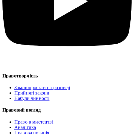
Правотворчість
Законопроекти на розгляді
Прийняті закони
Набули чинності
Правовий погляд
Право в мистецтві
Аналітика
Правова позиція