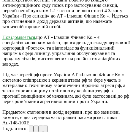
антикорупційного суду позов про застосування санкції,
передбаченої пунктом 1-1 частини першої статті 4 Закону
України «Про санкції» до АТ «Ільюшн Фінанс Ко.». Йдеться
про стягнення в дохід держави активів, що належать
зазначеній юридичній особі.
Повідомляється,
що АТ «Ільюшн Фінанс Ко.» є
спеціалізованою компанією, що входить до складу державної
корпорації «Ростех», та відповідає за функціональний
напрям в сфері лізингу, управління обслуговування та
продажу літаків, виготовлених на російських авіаційних
заводах.
Під час агресії рф проти України АТ «Ільюшн Фінанс Ко.»
системно співпрацює з керівництвом рф та бере участь в
матеріально-технічному забезпеченні збройної агресії рф, а
також сприяє вищому політичному керівництву рф в
протидії санкційним обмеженням, які були застоcовані до рф
через розв’язання агресивної війни проти України.
Предметом стягнення в дохід держави, про що зазначені
вимоги, є два середньомагістральні пасажирські літаки
Ан-148-100Е.
Поділитись: