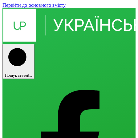
Перейти до основного змісту
Пошук статей...