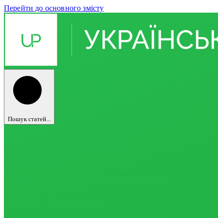
Перейти до основного змісту
Пошук статей...