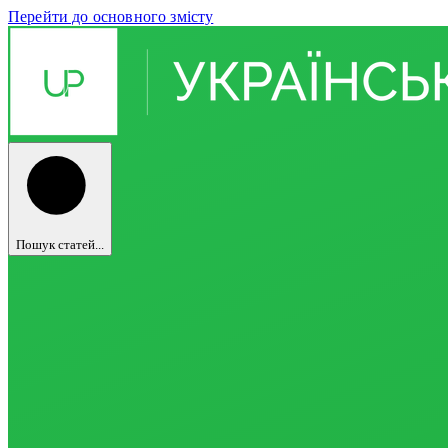
Перейти до основного змісту
Пошук статей...