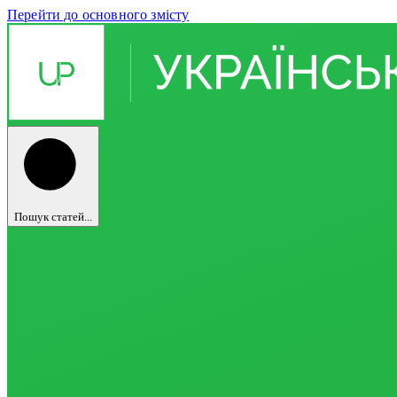
Перейти до основного змісту
Пошук статей...