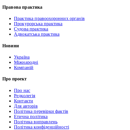
Правова практика
Практика правоохоронних органів
Прокурорська практика
Судова практика
Адвокатська практика
Новини
Україна
Міжнародні
Компаній
Про проект
Про нас
Редколегія
Контакти
Для авторів
Політика перевірки фактів
Етична політика
Політика виправлень
Політика конфіденційності