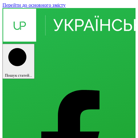
Перейти до основного змісту
Пошук статей...